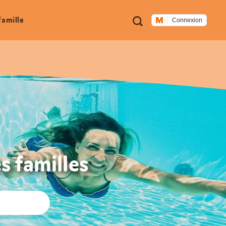
Métanavigation
Recherche
famille
Connexion
s familles