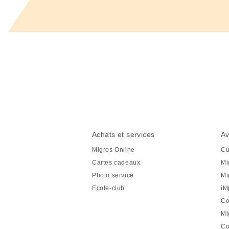
Partager
cette
page
Pied
Navigation
Achats et services
Av
de
en
Migros Online
Cu
page
pied
Cartes cadeaux
Mi
de
Photo service
Mi
page
Ecole-club
iM
Co
Mi
Co