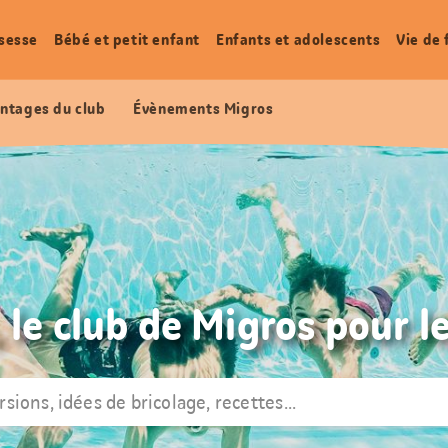
sesse
Bébé et petit enfant
Enfants et adolescents
Vie de 
ntages du club
Évènements Migros
 le club de Migros pour le
rsions, idées de bricolage, recettes...