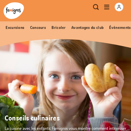
Signets
Header
Accueil Famigros.ch
Logo
Métanavigation
Ouvrir
Recherche
de
le
navigation
menu
Excursions
Concours
Bricoler
Avantages du club
Évènements
Conseils culinaires
La cuisine avec les enfants: Famigros vous montre comment intéresser