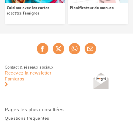
Cuisiner avec les cartes
Planificateur de menues
recettes Famigros
Partager
Recommander maintenan
cette
page
Pied
Navigation
Contact & réseaux sociaux
de
en
Recevez la newsletter
page
pied
Famigros
de
page
Pages les plus consultées
Questions fréquentes