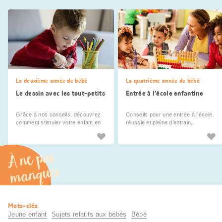
La deuxième année de bébé
La quatrième année de bébé
Le dessin avec les tout-petits
Entrée à l’école enfantine
Grâce à nos conseils, découvrez
Conseils pour une entrée à l’école
comment stimuler votre enfant en
réussie et pleine d’entrain.
profitant de son enthousiasme pour
le dessin.
À ne pas
manquer
Informations
Mots-clés
utiles
Jeune enfant
Sujets relatifs aux bébés
Bébé