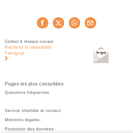
Partager
Recommander maintenan
cette
page
Pied
Navigation
Contact & réseaux sociaux
de
en
Recevez la newsletter
page
pied
Famigros
de
page
Pages les plus consultées
Questions fréquentes
Service clientèle et contact
Méntions légales
Protection des données