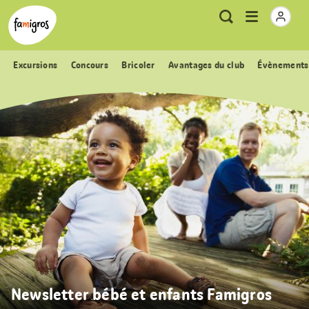
Signets
Header
Accueil Famigros.ch
Logo
Métanavigation
Ouvrir
Recherche
de
le
navigation
menu
Excursions
Concours
Bricoler
Avantages du club
Évènements
Newsletter bébé et enfants Famigros