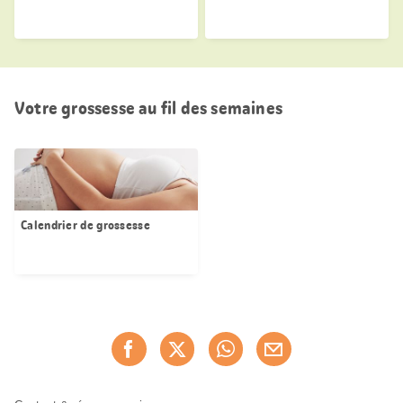
Votre grossesse au fil des semaines
Calendrier de grossesse
Partager
Recommander maintenan
cette
page