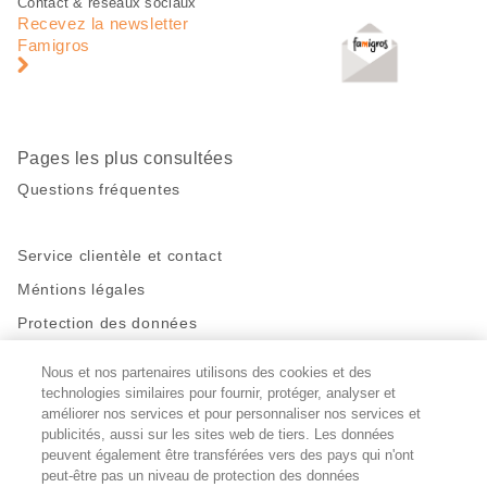
Pied
Navigation
Contact & réseaux sociaux
de
en
Recevez la newsletter
page
pied
Famigros
de
page
Pages les plus consultées
Questions fréquentes
Service clientèle et contact
Méntions légales
Protection des données
Nous et nos partenaires utilisons des cookies et des
Restez en contact!
technologies similaires pour fournir, protéger, analyser et
Facebook
http://twitter.com/migros
https://www.youtube.com/user/Migr
Pinterest
Instagram
améliorer nos services et pour personnaliser nos services et
publicités, aussi sur les sites web de tiers. Les données
peuvent également être transférées vers des pays qui n'ont
peut-être pas un niveau de protection des données
Paramètres des cookies