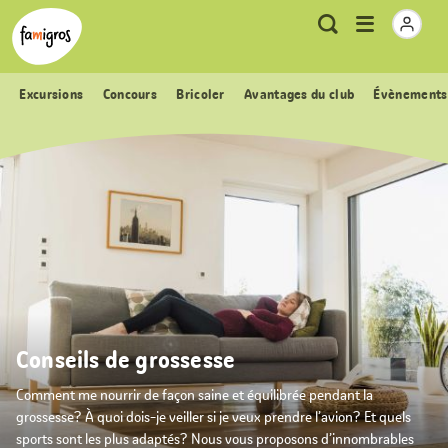
Signets
Header
Accueil Famigros.ch
Logo
Métanavigation
Ouvrir
Recherche
de
le
navigation
menu
Excursions
Concours
Bricoler
Avantages du club
Évènements
Conseils de grossesse
Comment me nourrir de façon saine et équilibrée pendant la
grossesse? À quoi dois-je veiller si je veux prendre l’avion? Et quels
sports sont les plus adaptés? Nous vous proposons d’innombrables