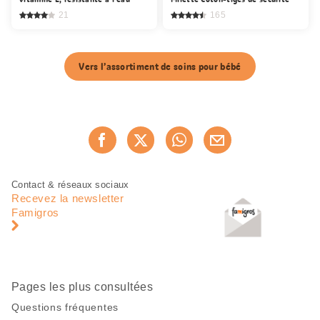
21
165
Vers l’assortiment de soins pour bébé
Partager
Recommander maintenan
cette
page
Pied
Navigation
Contact & réseaux sociaux
de
en
Recevez la newsletter
page
pied
Famigros
de
page
Pages les plus consultées
Questions fréquentes