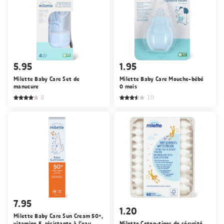
5.95
1.95
Milette Baby Care Set de
Milette Baby Care Mouche-bébé
manucure
0 mois
8
10
7.95
1.20
Milette Baby Care Sun Cream 50+,
vitamine E, résistante à l’eau
Milette Coton-tiges de sécurité