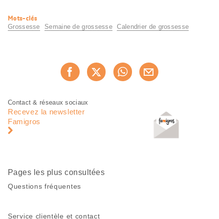
Informations
Mots-clés
utiles
Grossesse
Semaine de grossesse
Calendrier de grossesse
Partager
Recommander maintenan
cette
page
Pied
Navigation
Contact & réseaux sociaux
de
en
Recevez la newsletter
page
pied
Famigros
de
page
Pages les plus consultées
Questions fréquentes
Service clientèle et contact