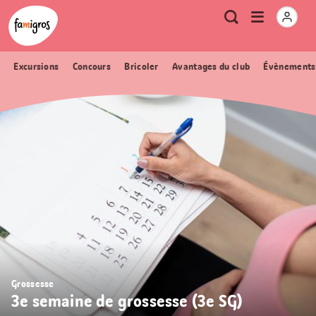
Signets
Header
Accueil Famigros.ch
Logo
Métanavigation
Ouvrir
Recherche
de
le
navigation
menu
Excursions
Concours
Bricoler
Avantages du club
Évènements
Grossesse
3e semaine de grossesse (3e SG)