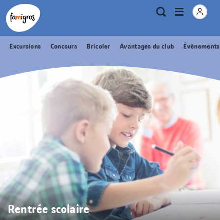
Signets
Header
Accueil Famigros.ch
Logo
Métanavigation
Ouvrir
Recherche
de
le
navigation
menu
Excursions
Concours
Bricoler
Avantages du club
Évènements
Rentrée scolaire