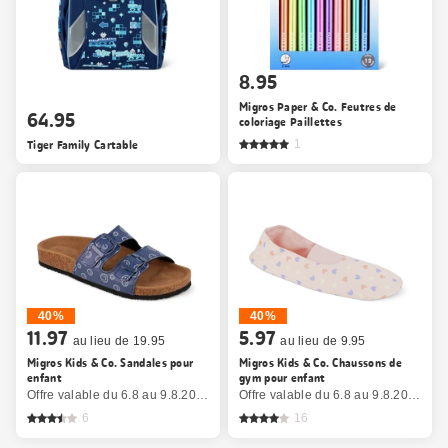
8.95
Migros Paper & Co. Feutres de
64.95
coloriage Paillettes
Tiger Family Cartable
1
40%
40%
11.97
5.97
au lieu de 19.95
au lieu de 9.95
Migros Kids & Co. Sandales pour
Migros Kids & Co. Chaussons de
enfant
gym pour enfant
Offre valable du 6.8 au 9.8.2026, jusqu’à épuisement du stock.
Offre valable du 6.8 au 9.8.2026, jusqu’à épuisement du stock.
6
16