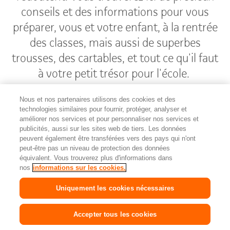
conseils et des informations pour vous
préparer, vous et votre enfant, à la rentrée
des classes, mais aussi de superbes
trousses, des cartables, et tout ce qu'il faut
à votre petit trésor pour l'école.
Nous et nos partenaires utilisons des cookies et des
technologies similaires pour fournir, protéger, analyser et
améliorer nos services et pour personnaliser nos services et
publicités, aussi sur les sites web de tiers. Les données
Partager
peuvent également être transférées vers des pays qui n'ont
Recommander maintenan
cette
peut-être pas un niveau de protection des données
page
équivalent. Vous trouverez plus d'informations dans
nos
informations sur les cookies.
Pied
Navigation
Contact & réseaux sociaux
de
en
Recevez la newsletter
Uniquement les cookies nécessaires
page
pied
Famigros
de
page
Accepter tous les cookies