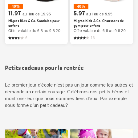
40%
40%
11.97
5.97
au lieu de 19.95
au lieu de 9.95
Migros Kids & Co. Sandales pour
Migros Kids & Co. Chaussons de
enfant
gym pour enfant
Offre valable du 6.8 au 9.8.2026, jusqu’à épuisement du stock.
Offre valable du 6.8 au 9.8.2026, jusqu’à épuisement du stock.
6
16
Petits cadeaux pour la rentrée
Le premier jour d'école n'est pas un jour comme les autres et
demande un certain courage. Célébrons nos petits héros et
montrons-leur que nous sommes fiers d’eux. Par exemple
sous forme d’un petit cadeau?