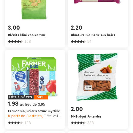
3.00
2.20
Blévita Mini Zoo Pomme
Alnatura Bio Barre aux baies
158
54
Dès 3 pièces
50%
1.98
au lieu de 3.95
2.00
Farmer Bio Junior Pomme myrtille
à partir de 3
articles,
Offre valable du 6.8 au 9.8.2026, jusqu’à épuisement du stock.
M-Budget Amandes
128
388