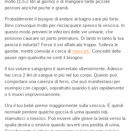
molto (1,5-2 litri al giorno) e di mangiare tante piccole
porzioni anziché poche e grandi.
Probabilmente il bisogno di andare al bagno sarà più forte.
Bevi comunque molto per risciacquare spesso la vescica. In
questo modo previeni le infezioni delle vie urinarie, che
possono causare un parto prematuro. Di tanto in tanto la tua
pancia è indurita? Forse ti sei affaticata troppo. Solleva le
gambe, mettiti comoda e cerca di
rilassarti
. Concediti delle
pause ogni qualvolta ne senti il bisogno.
Il tuo volume sanguigno è aumentato ulteriormente. Adesso
hai circa 2 litri di sangue in più nel tuo corpo. Questo può
comportare una carenza di ferro, che può manifestarsi per
esempio con capogiri, soprattutto quando ti alzi rapidamente
o ti muovi improvvisamente.
Ora il tuo bebè preme maggiormente sulla vescica. È quindi
normale perdere qualche goccia di urina quando ridi,
starnutisci o tossisci. Può essere utile girare la testa verso la
spalla destra o sinistra quando avverti una perdita di urina.