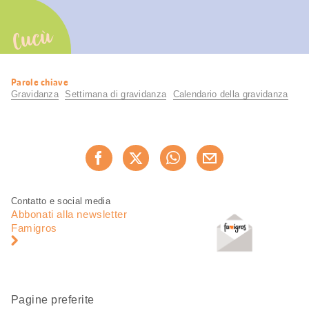
Cucù
Informazioni
Parole chiave
utili
Gravidanza
Settimana di gravidanza
Calendario della gravidanza
Condividi
Consiglia ora
questa
pagina
Piè
Navigazione
Contatto e social media
di
piè
Abbonati alla newsletter
pagina
di
Famigros
pagina
Pagine preferite