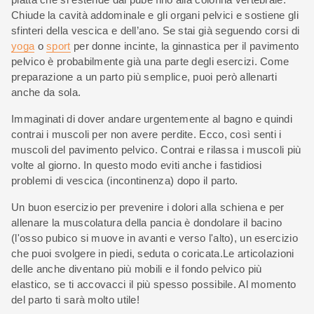
Chiude la cavità addominale e gli organi pelvici e sostiene gli
sfinteri della vescica e dell’ano. Se stai già seguendo corsi di
yoga
o
sport
per donne incinte, la ginnastica per il pavimento
pelvico è probabilmente già una parte degli esercizi. Come
preparazione a un parto più semplice, puoi però allenarti
anche da sola.
Immaginati di dover andare urgentemente al bagno e quindi
contrai i muscoli per non avere perdite. Ecco, così senti i
muscoli del pavimento pelvico. Contrai e rilassa i muscoli più
volte al giorno. In questo modo eviti anche i fastidiosi
problemi di vescica (incontinenza) dopo il parto.
Un buon esercizio per prevenire i dolori alla schiena e per
allenare la muscolatura della pancia è dondolare il bacino
(l'osso pubico si muove in avanti e verso l'alto), un esercizio
che puoi svolgere in piedi, seduta o coricata.Le articolazioni
delle anche diventano più mobili e il fondo pelvico più
elastico, se ti accovacci il più spesso possibile. Al momento
del parto ti sarà molto utile!