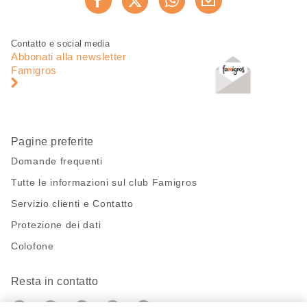
Consiglia ora
questa
pagina
Piè
Navigazione
Contatto e social media
di
piè
Abbonati alla newsletter
pagina
di
Famigros
pagina
Pagine preferite
Domande frequenti
Tutte le informazioni sul club Famigros
Servizio clienti e Contatto
Protezione dei dati
Colofone
Resta in contatto
https://twitter.com/migros?
https://www.youtube.com/user/Migr
Pinterest
Instagram