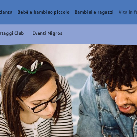
idanza
Bebè e bambino piccolo
Bambini e ragazzi
Vita in 
ntaggi Club
Eventi Migros