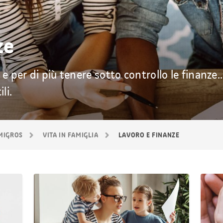
ze
, e per di più tenere sotto controllo le finanze
li.
 MIGROS
VITA IN FAMIGLIA
LAVORO E FINANZE