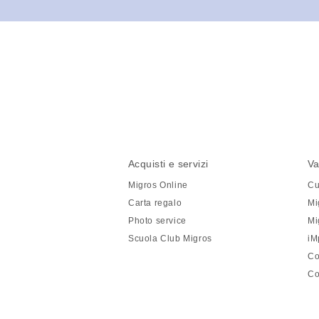
Condividi
questa
pagina
Piè
Navigazione
Acquisti e servizi
Va
di
piè
Migros Online
Cu
pagina
di
Carta regalo
Mi
pagina
Photo service
Mi
Scuola Club Migros
iM
Co
Co