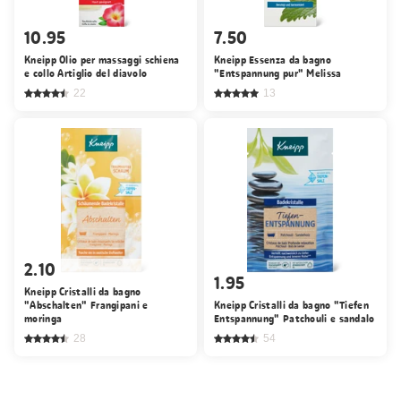
10.95
7.50
Kneipp Olio per massaggi schiena
Kneipp Essenza da bagno
e collo Artiglio del diavolo
"Entspannung pur" Melissa
22
13
2.10
1.95
Kneipp Cristalli da bagno
"Abschalten" Frangipani e
Kneipp Cristalli da bagno "Tiefen
moringa
Entspannung" Patchouli e sandalo
28
54