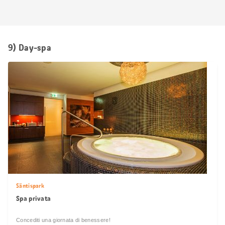
9) Day-spa
Säntispark
Spa privata
Concediti una giornata di benessere!