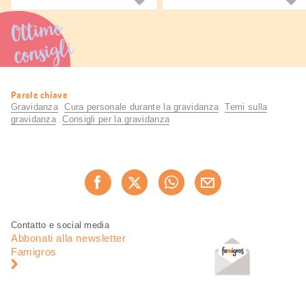
cambia forma.
frizzante in soli 10 minuti.
Ottimo
consigli
Informazioni
Parole chiave
utili
Gravidanza
Cura personale durante la gravidanza
Temi sulla
gravidanza
Consigli per la gravidanza
Condividi
Consiglia ora
questa
pagina
Piè
Navigazione
Contatto e social media
di
piè
Abbonati alla newsletter
pagina
di
Famigros
pagina