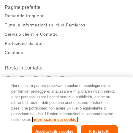
Pagine preferite
Domande frequenti
Tutte le informazioni sul club Famigros
Servizio clienti e Contatto
Protezione dei dati
Colofone
Resta in contatto
https://twitter.com/migros?
https://www.youtube.com/user/Migr
Pinterest
Instagram
utm_campaign=lead&utm_medium=referra
utm_campaign=lead&utm_medium=ref
Noi e i nostri partner utilizziamo cookie e tecnologie simili
per fornire, proteggere, analizzare e migliorare i nostri servizi
e per personalizzare i nostri servizi e pubblicità, anche su
Impostazioni cookie
siti web di terzi. I dati possono anche essere trasferiti in
paesi che potrebbero non avere un livello equivalente di
DE
FR
IT
protezione dei dati. Ulteriori informazioni si possono trovare
nelle nostre
informazioni sui cookie.
Accetta tutti i cookie
Rifiuta tutti
© 2026 Federazione delle cooperative Migros