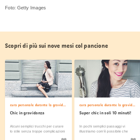
Foto: Getty Images
Scopri di più sui nove mesi col pancione
cura personale durante la gravidanza
cura personale durante la gravidanza
Chic in gravidanza
Super chic in soli 10 minuti!
Alcuni semplici trucchi per curare
In pochi semplici passaggi vi
lo stile senza troppe complicazioni
illustriamo com’è possibile che
anche nei mesi in cui il corpo
mami inizi la giornata allegra e