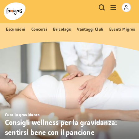
Navigazione
Header
Pagina iniziale Famigros.ch
Logo
Metanavigazione
Apri
Ricerca
segnalibri
menu
Escursioni
Concorsi
Bricolage
Vantaggi Club
Eventi Migros
Cura in gravidanza
Consigli wellness per la gravidanza:
sentirsi bene con il pancione