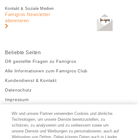
Fusszeile
Fusszeile
Kontakt & Soziale Medien
Navigation
Famigros Newsletter
abonnieren
Beliebte Seiten
Oft gestellte Fragen zu Famigros
Alle Informationen zum Famigros Club
Kundendienst & Kontakt
Datenschutz
Impressum
Wir und unsere Partner verwenden Cookies und ähnliche
Bleibe mit uns in Kontakt
Technologien, um unsere Dienste bereitzustellen, zu
Facebook
https://twitter.com/migros
https://www.youtube.com/user/Migr
Pinterest
Instagram
schützen, zu analysieren und zu verbessern sowie um
unsere Dienste und Werbungen zu personalisieren, auch auf
Webseiten von Dritten. Dabei können Daten auch in Länder