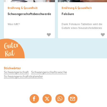
Ernährung & Gesundheit
Ernährung & Gesundheit
Schwangerschaftsbeschwerden
Folsäure
Was hilft?
Dank Folsäure-Tabletten wird die
Gefahr eines Neuralrohrdefektes
gesenkt.
Guter
Rat
Nützliche
Stichwörter
Informationen
Schwangerschaft
Schwangerschaftswoche
Schwangerschaftskalender
Diese
Jetzt weiterempfehlen
Seite
teilen