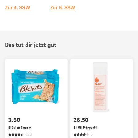
Zur 4. SSW
Zur 6. SSW
Das tut dir jetzt gut
3.60
26.50
Blévita Sesam
Bi Oil Körperöl
623
6