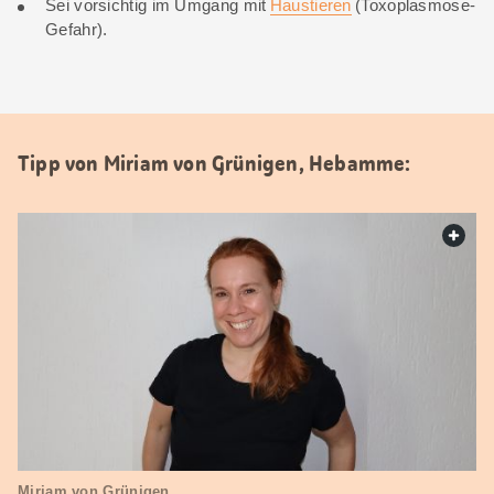
Sei vorsichtig im Umgang mit
Haustieren
(Toxoplasmose-
Gefahr).
Tipp von Miriam von Grünigen, Hebamme:
web.
Miriam von Grünigen