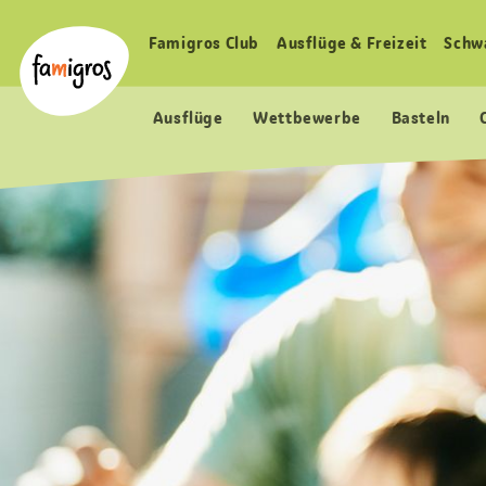
Sprungmarken
Header
Home Famigros.ch
Navigation
Logo
Famigros Club
Ausflüge & Freizeit
Schw
Haupt
Navigation
Ausflüge
Wettbewerbe
Basteln