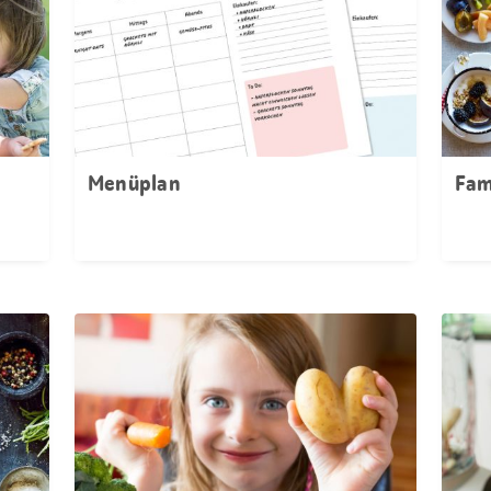
Menüplan
Fam