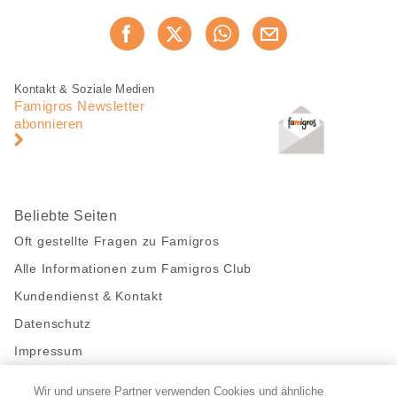
Diese
Jetzt weiterempfehlen
Seite
teilen
Fusszeile
Fusszeile
Kontakt & Soziale Medien
Navigation
Famigros Newsletter
abonnieren
Beliebte Seiten
Oft gestellte Fragen zu Famigros
Alle Informationen zum Famigros Club
Kundendienst & Kontakt
Datenschutz
Impressum
Wir und unsere Partner verwenden Cookies und ähnliche
Bleibe mit uns in Kontakt