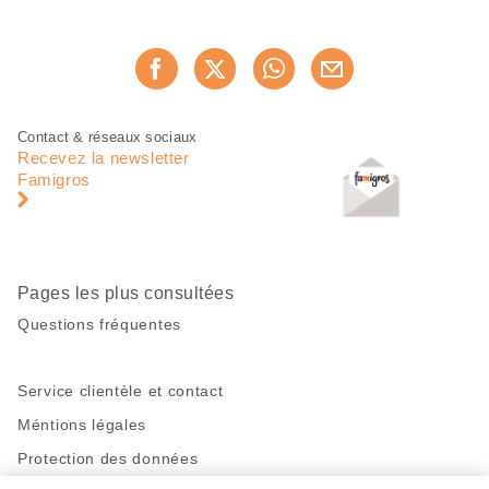
Partager
Recommander maintenan
cette
page
Pied
Navigation
Contact & réseaux sociaux
de
en
Recevez la newsletter
page
pied
Famigros
de
page
Pages les plus consultées
Questions fréquentes
Service clientèle et contact
Méntions légales
Protection des données