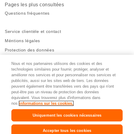
Pages les plus consultées
Questions fréquentes
Service clientèle et contact
Méntions légales
Protection des données
Nous et nos partenaires utilisons des cookies et des
Restez en contact!
technologies similaires pour fournir, protéger, analyser et
Facebook
http://twitter.com/migros
https://www.youtube.com/user/Migr
Pinterest
Instagram
améliorer nos services et pour personnaliser nos services et
publicités, aussi sur les sites web de tiers. Les données
peuvent également être transférées vers des pays qui n'ont
peut-être pas un niveau de protection des données
Paramètres des cookies
équivalent. Vous trouverez plus d'informations dans
nos
informations sur les cookies.
DE
FR
IT
Uniquement les cookies nécessaires
© 2026 La Fédération des coopératives Migros
Accepter tous les cookies
Copyright