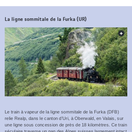
La ligne sommitale de la Furka (UR)
web.
Le train à vapeur de la ligne sommitale de la Furka (DFB)
relie Realp, dans le canton d’Uri, à Oberwald, en Valais, sur
une ligne sous concession de près de 18 kilomètres. Ce train
séculaire traverse un pan des Alpes suisses largement intact