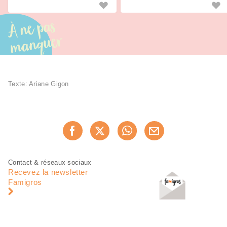
À ne pas
manquer
Texte: Ariane Gigon
Partager
Recommander maintenan
cette
page
Pied
Navigation
Contact & réseaux sociaux
de
en
Recevez la newsletter
page
pied
Famigros
de
page