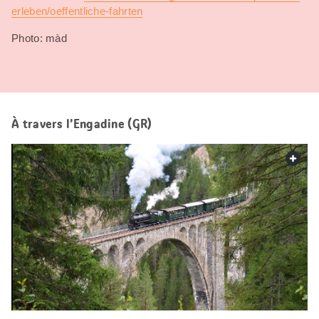
erleben/oeffentliche-fahrten
Photo: màd
À travers l’Engadine (GR)
web.