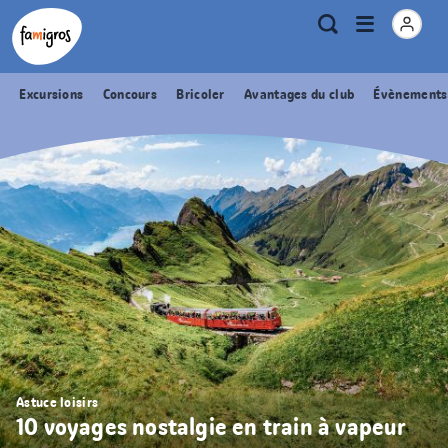
Signets
Header
Accueil Famigros.ch
Logo
Métanavigation
Ouvrir
Recherche
de
le
navigation
menu
Excursions
Concours
Bricoler
Avantages du club
Évènements
Astuce loisirs
10 voyages nostalgie en train à vapeur