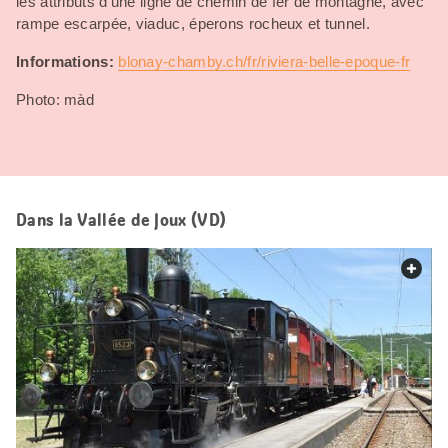
les attributs d’une ligne de chemin de fer de montagne, avec
rampe escarpée, viaduc, éperons rocheux et tunnel.
Informations:
blonay-chamby.ch/fr/riviera-belle-epoque-fr
Photo: màd
Dans la Vallée de Joux (VD)
web.