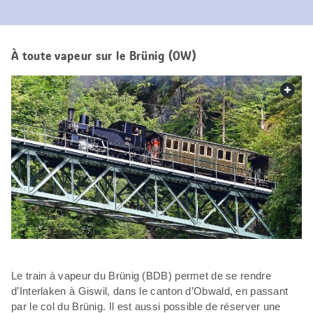
À toute vapeur sur le Brünig (OW)
web.
Le train à vapeur du Brünig (BDB) permet de se rendre
d’Interlaken à Giswil, dans le canton d’Obwald, en passant
par le col du Brünig. Il est aussi possible de réserver une