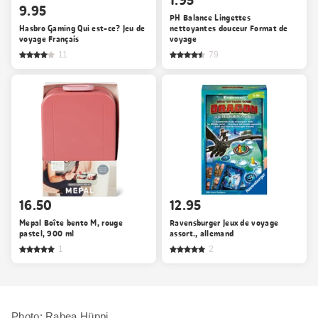
9.95
PH Balance Lingettes
Hasbro Gaming Qui est-ce? Jeu de
nettoyantes douceur Format de
voyage Français
voyage
11
79
16.50
12.95
Mepal Boîte bento M, rouge
Ravensburger Jeux de voyage
pastel, 900 ml
assort., allemand
1
2
Photo: Rabea Hüppi