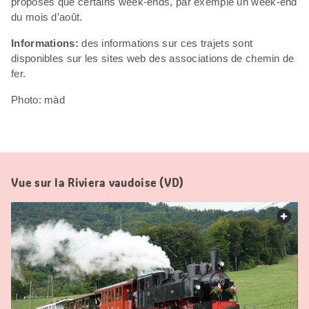
proposés que certains week-ends, par exemple un week-end
du mois d’août.
Informations:
des informations sur ces trajets sont
disponibles sur les sites web des associations de chemin de
fer.
Photo: màd
Vue sur la Riviera vaudoise (VD)
web.