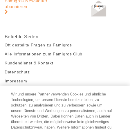
Navigation
Famigros Newsletter
abonnieren
Beliebte Seiten
Oft gestellte Fragen zu Famigros
Alle Informationen zum Famigros Club
Kundendienst & Kontakt
Datenschutz
Impressum
Wir und unsere Partner verwenden Cookies und ähnliche
Bleibe mit uns in Kontakt
Technologien, um unsere Dienste bereitzustellen, zu
Facebook
https://twitter.com/migros
https://www.youtube.com/user/Migr
Pinterest
Instagram
schützen, zu analysieren und zu verbessern sowie um
unsere Dienste und Werbungen zu personalisieren, auch auf
Webseiten von Dritten. Dabei können Daten auch in Länder
übermittelt werden, die möglicherweise kein gleichwertiges
Cookie-Einstellungen
Datenschutzniveau haben. Weitere Informationen findest du