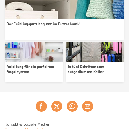
Der Frühlingsputz beginnt im Putzschrank!
Anleitung für ein perfektes
In fünf Schritten zum
Regalsystem
aufgeräumten Keller
Diese
Jetzt weiterempfehlen
Seite
teilen
Fusszeile
Fusszeile
Kontakt & Soziale Medien