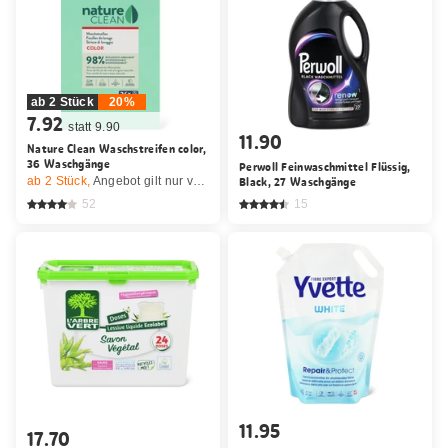
ab 2 Stück
20%
7.92
statt 9.90
11.90
Nature Clean Waschstreifen color,
36 Waschgänge
Perwoll Feinwaschmittel Flüssig,
ab 2
Stück,
Angebot gilt nur vom 6.8. bis 12.8.2026, solange Vorrat.
Black, 27 Waschgänge
52
15
11.95
17.70