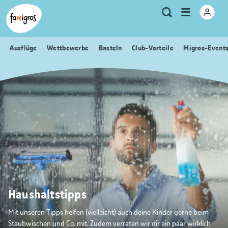
Sprungmarken
Header
Home Famigros.ch
Logo
Meta
Menu
Suche
Navigation
Navigation
öffnen
Ausflüge
Wettbewerbe
Basteln
Club-Vorteile
Migros-Event
Haushaltstipps
Mit unseren Tipps helfen (vielleicht) auch deine Kinder gerne beim
Staubwischen und Co. mit. Zudem verraten wir dir ein paar wirklich