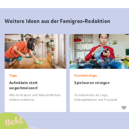
Weitere Ideen aus der Famigros-Redaktion
Tipps
Haushaltstipps
Aufmöbeln statt
Spielwaren reinigen
wegschmeissen!
Wie du Kratzer und Wasserflecken
So bekommst du Lego,
einfach entfernst.
Holzspielwaren und Fussball-
Equipment wieder sauber.
Nicht