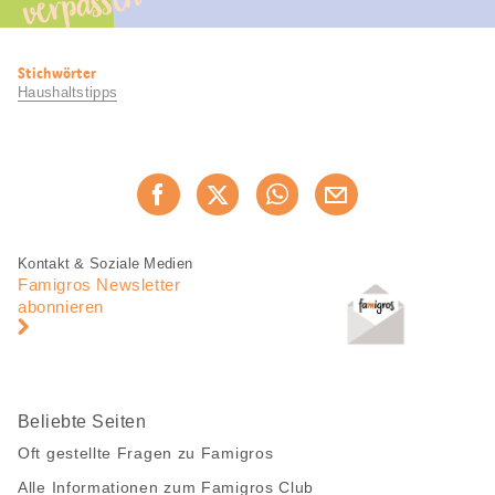
verpassen
Nützliche
Stichwörter
Informationen
Haushaltstipps
Diese
Jetzt weiterempfehlen
Seite
teilen
Fusszeile
Fusszeile
Kontakt & Soziale Medien
Navigation
Famigros Newsletter
abonnieren
Beliebte Seiten
Oft gestellte Fragen zu Famigros
Alle Informationen zum Famigros Club