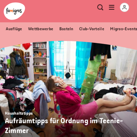
Sprungmarken
Header
Home Famigros.ch
Logo
Meta
Menu
Suche
Navigation
Navigation
öffnen
Ausflüge
Wettbewerbe
Basteln
Club-Vorteile
Migros-Event
Haushaltstipps
Aufräumtipps für Ordnung im Teenie-
Zimmer