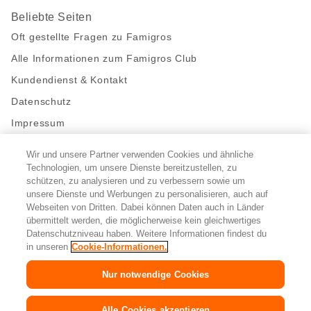
Beliebte Seiten
Oft gestellte Fragen zu Famigros
Alle Informationen zum Famigros Club
Kundendienst & Kontakt
Datenschutz
Impressum
Wir und unsere Partner verwenden Cookies und ähnliche
Bleibe mit uns in Kontakt
Technologien, um unsere Dienste bereitzustellen, zu
schützen, zu analysieren und zu verbessern sowie um
Facebook
https://twitter.com/migros
https://www.youtube.com/user/Migr
Pinterest
Instagram
unsere Dienste und Werbungen zu personalisieren, auch auf
Webseiten von Dritten. Dabei können Daten auch in Länder
übermittelt werden, die möglicherweise kein gleichwertiges
Cookie-Einstellungen
Datenschutzniveau haben. Weitere Informationen findest du
in unseren
Cookie-Informationen.
DE
FR
IT
Nur notwendige Cookies
Alle Cookies akzeptieren
© 2026 Migros-Genossenschafts-Bund