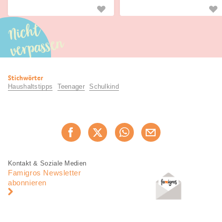
und Erziehung.
Equipment wieder sauber.
Nicht
verpassen
Nützliche
Stichwörter
Informationen
Haushaltstipps
Teenager
Schulkind
Diese
Jetzt weiterempfehlen
Seite
teilen
Fusszeile
Fusszeile
Kontakt & Soziale Medien
Navigation
Famigros Newsletter
abonnieren