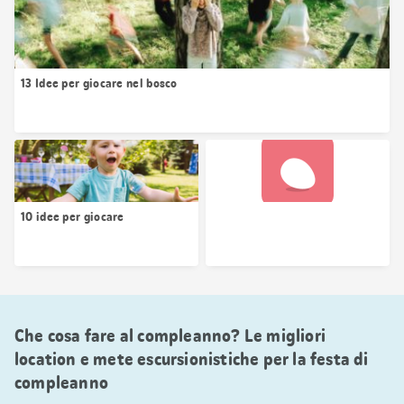
13 Idee per giocare nel bosco
Caricamento dell’immagine
10 idee per giocare
Che cosa fare al compleanno? Le migliori
location e mete escursionistiche per la festa di
compleanno