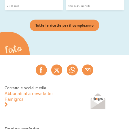
< 60 min.
fino a 45 minuti
Tutte le ricette per il compleanno
Festa
Condividi
Consiglia ora
questa
pagina
Piè
Navigazione
Contatto e social media
di
piè
Abbonati alla newsletter
pagina
di
Famigros
pagina