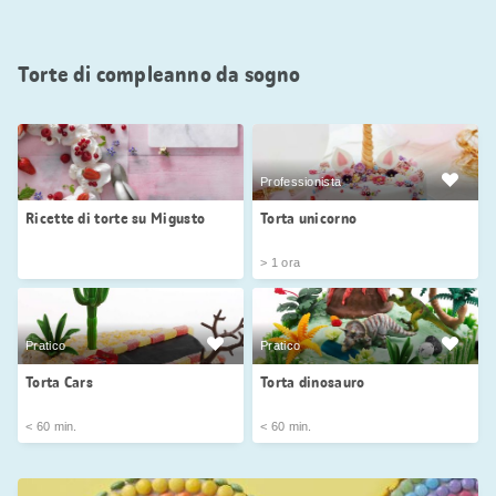
Torte di compleanno da sogno
Professionista
Ricette di torte su Migusto
Torta unicorno
> 1 ora
Pratico
Pratico
Torta Cars
Torta dinosauro
< 60 min.
< 60 min.