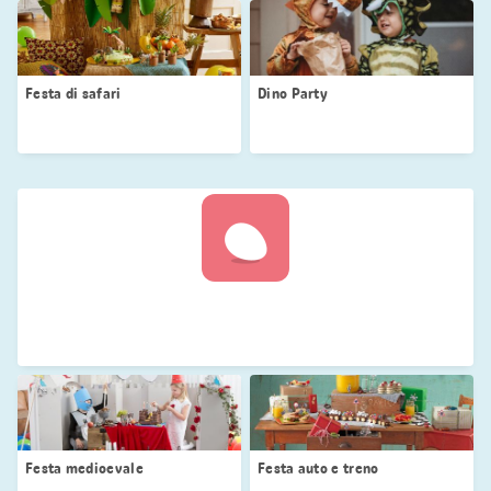
Festa di safari
Dino Party
Caricamento dell’immagine
Festa medioevale
Festa auto e treno