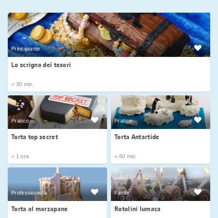
Principiante
Lo scrigno dei tesori
< 30 min.
Pratico
Pratico
Torta top secret
Torta Antartide
> 1 ora
< 60 min.
Professionista
Facile
Torta al marzapane
Rotolini lumaca