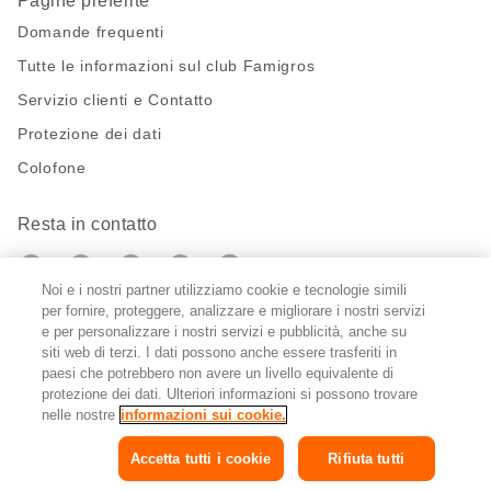
Pagine preferite
Domande frequenti
Tutte le informazioni sul club Famigros
Servizio clienti e Contatto
Protezione dei dati
Colofone
Resta in contatto
https://twitter.com/migros?
https://www.youtube.com/user/Migr
Pinterest
Instagram
utm_campaign=lead&utm_medium=referra
utm_campaign=lead&utm_medium=ref
Noi e i nostri partner utilizziamo cookie e tecnologie simili
per fornire, proteggere, analizzare e migliorare i nostri servizi
Impostazioni cookie
e per personalizzare i nostri servizi e pubblicità, anche su
siti web di terzi. I dati possono anche essere trasferiti in
paesi che potrebbero non avere un livello equivalente di
DE
FR
IT
protezione dei dati. Ulteriori informazioni si possono trovare
nelle nostre
informazioni sui cookie.
Accetta tutti i cookie
Rifiuta tutti
© 2026 Federazione delle cooperative Migros
Copyright
e