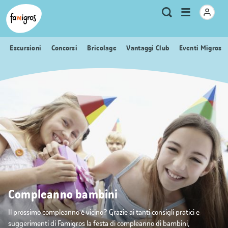
Navigazione
Header
Pagina iniziale Famigros.ch
Logo
Metanavigazione
Apri
Ricerca
segnalibri
menu
Escursioni
Concorsi
Bricolage
Vantaggi Club
Eventi Migros
Compleanno bambini
Il prossimo compleanno è vicino? Grazie ai tanti consigli pratici e
suggerimenti di Famigros la festa di compleanno di bambini,