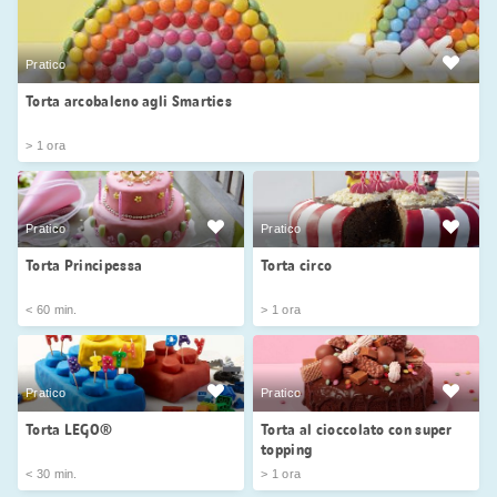
Pratico
Torta arcobaleno agli Smarties
> 1 ora
Pratico
Pratico
Torta Principessa
Torta circo
< 60 min.
> 1 ora
Pratico
Pratico
Torta LEGO®
Torta al cioccolato con super
topping
< 30 min.
> 1 ora