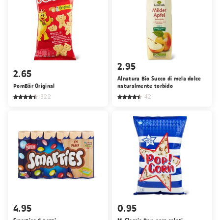
2.95
2.65
Alnatura Bio Succo di mela dolce
PomBär Original
naturalmente torbido
322
42
4.95
0.95