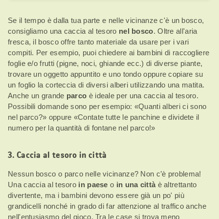
Se il tempo è dalla tua parte e nelle vicinanze c'è un bosco,
consigliamo una caccia al tesoro
nel bosco
. Oltre all'aria
fresca, il bosco offre tanto materiale da usare per i vari
compiti. Per esempio, puoi chiedere ai bambini di raccogliere
foglie e/o frutti (pigne, noci, ghiande ecc.) di diverse piante,
trovare un oggetto appuntito e uno tondo oppure copiare su
un foglio la corteccia di diversi alberi utilizzando una matita.
Anche un grande
parco
è ideale per una caccia al tesoro.
Possibili domande sono per esempio: «Quanti alberi ci sono
nel parco?» oppure «Contate tutte le panchine e dividete il
numero per la quantità di fontane nel parco!»
3. Caccia al tesoro in città
Nessun bosco o parco nelle vicinanze? Non c’è problema!
Una caccia al tesoro
in paese
o
in una città
è altrettanto
divertente, ma i bambini devono essere già un po' più
grandicelli nonché in grado di far attenzione al traffico anche
nell'entusiasmo del gioco. Tra le case si trova meno