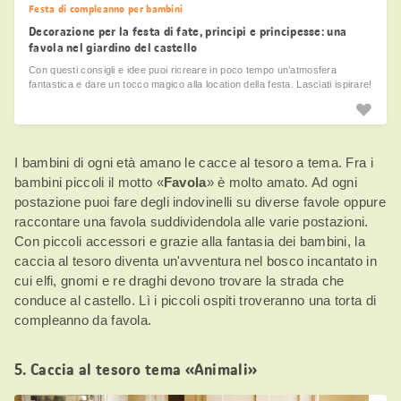
Festa di compleanno per bambini
Decorazione per la festa di fate, principi e principesse: una
favola nel giardino del castello
Con questi consigli e idee puoi ricreare in poco tempo un’atmosfera
fantastica e dare un tocco magico alla location della festa. Lasciati ispirare!
I bambini di ogni età amano le cacce al tesoro a tema. Fra i
bambini piccoli il motto «
Favola
» è molto amato. Ad ogni
postazione puoi fare degli indovinelli su diverse favole oppure
raccontare una favola suddividendola alle varie postazioni.
Con piccoli accessori e grazie alla fantasia dei bambini, la
caccia al tesoro diventa un'avventura nel bosco incantato in
cui elfi, gnomi e re draghi devono trovare la strada che
conduce al castello. Lì i piccoli ospiti troveranno una torta di
compleanno da favola.
5. Caccia al tesoro tema «Animali»