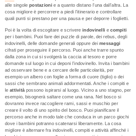
alle singole
postazioni
e a quanto distano l'una dall'altra. La
cosa migliore è percorrere a piedi l'itinerario e controllare
quali punti si prestano per una pausa e per deporre i foglietti.
Poi è la volta di escogitare e scrivere
indovinelli
e
compiti
per i bambini. Puoi fare dei puzzle di parole, dei rebus, degli
indovinelli, delle domande generali oppure dei
messaggi
cifrati per proseguire il percorso. Puoi anche trarre spunto
dalla zona in cui si svolgerà la caccia al tesoro e porre
domande sul luogo in cui deponi l'indovinello. Invita i bambini
ad osservare bene e a cercare delle particolarità, per
esempio un albero con foglie a forma di cuore (tiglio) o dei
sassi che sembrano animali addormentati. Anche i compiti e
le
attività
possono ispirarsi al luogo. Vicino a uno stagno, per
esempio, bisognerà saltare come una rana. Nel bosco si
dovranno invece raccogliere rami, sassi e muschio per
creare il volto di uno spirito del bosco. Puoi pianificare il
percorso anche in modo tale che conduca in un parco giochi
dove i bambini potranno scatenarsi liberamente. La cosa
migliore è alternare fra indovinelli, compiti e attività affinché i