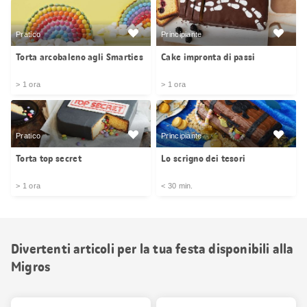
Pratico
Principiante
Torta arcobaleno agli Smarties
Cake impronta di passi
> 1 ora
> 1 ora
Pratico
Principiante
Torta top secret
Lo scrigno dei tesori
> 1 ora
< 30 min.
Divertenti articoli per la tua festa disponibili alla
Migros