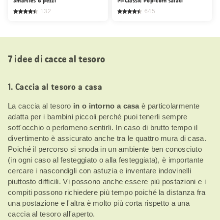
Smarties 6 pezzi
M-Classic Pop-corn salati
132
645
7 idee di cacce al tesoro
1. Caccia al tesoro a casa
La caccia al tesoro
in o intorno a casa
è particolarmente
adatta per i bambini piccoli perché puoi tenerli sempre
sott'occhio o perlomeno sentirli. In caso di brutto tempo il
divertimento è assicurato anche tra le quattro mura di casa.
Poiché il percorso si snoda in un ambiente ben conosciuto
(in ogni caso al festeggiato o alla festeggiata), è importante
cercare i nascondigli con astuzia e inventare indovinelli
piuttosto difficili. Vi possono anche essere più postazioni e i
compiti possono richiedere più tempo poiché la distanza fra
una postazione e l'altra è molto più corta rispetto a una
caccia al tesoro all'aperto.