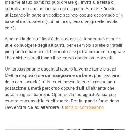
Insieme al tuo bambino puoi creare gli
inviti
alla festa di
compleanno che annunciano già il gioco. Scrivete l'invito
utilizzando in parte un codice segreto oppure decorandolo in
base al motto scelto (con animali, personaggi delle favole
ecc.).
A seconda della difficoltà della caccia al tesoro può essere
utile coinvolgere degli
aiutanti
, per esempio sorelle o fratelli
più grandi o bambini del vicinato che potranno accompagnare
i bambini e aiutarli lungo il percorso dando loro consigli.
Un'appassionante caccia al tesoro fa venire fame e sete!
Metti a disposizione
da mangiare e da bere
: puoi lasciare
dei piccoli snack (frutta, noci, bevande ecc.) presso una
postazione a metà percorso oppure darli all'aiutante che
accompagna i bambini. Oppure il/la festeggiato/a sia può
essere responsabile degli snack. Per la grande fame dopo
l'avventura c'è ad attendere la
torta di compleanno
.