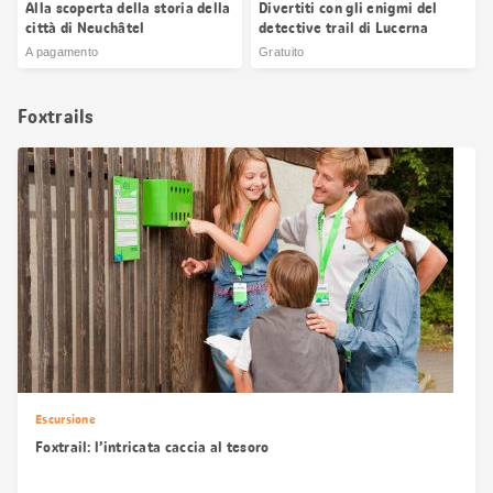
Alla scoperta della storia della
Divertiti con gli enigmi del
città di Neuchâtel
detective trail di Lucerna
A pagamento
Gratuito
Foxtrails
Escursione
Foxtrail: l’intricata caccia al tesoro