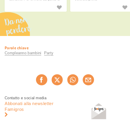
vista dei bambini. Ti diamo alcuni
pratici consigli per organizzare una
bellissima festa.
Da non
perdere
Informazioni
Parole chiave
utili
Compleanno bambini
Party
Condividi
Consiglia ora
questa
pagina
Piè
Navigazione
Contatto e social media
di
piè
Abbonati alla newsletter
pagina
di
Famigros
pagina