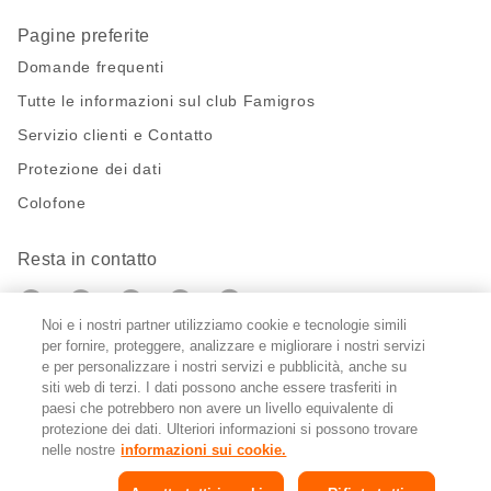
Pagine preferite
Domande frequenti
Tutte le informazioni sul club Famigros
Servizio clienti e Contatto
Protezione dei dati
Colofone
Resta in contatto
https://twitter.com/migros?
https://www.youtube.com/user/Migr
Pinterest
Instagram
utm_campaign=lead&utm_medium=referra
utm_campaign=lead&utm_medium=ref
Noi e i nostri partner utilizziamo cookie e tecnologie simili
per fornire, proteggere, analizzare e migliorare i nostri servizi
Impostazioni cookie
e per personalizzare i nostri servizi e pubblicità, anche su
siti web di terzi. I dati possono anche essere trasferiti in
paesi che potrebbero non avere un livello equivalente di
DE
FR
IT
protezione dei dati. Ulteriori informazioni si possono trovare
nelle nostre
informazioni sui cookie.