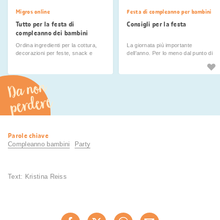
Migros online
Festa di compleanno per bambini
Tutto per la festa di
Consigli per la festa
compleanno dei bambini
Ordina ingredienti per la cottura,
La giornata più importante
decorazioni per feste, snack e
dell'anno. Per lo meno dal punto di
molto altro ancora comodamente a
vista dei bambini. Ti diamo alcuni
casa ora!
pratici consigli per organizzare una
bellissima festa.
Da non
perdere
Informazioni
Parole chiave
utili
Compleanno bambini
Party
Text: Kristina Reiss
Condividi