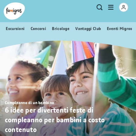
Navigazione
Header
Pagina iniziale Famigros.ch
Logo
Metanavigazione
Apri
Ricerca
segnalibri
menu
Escursioni
Concorsi
Bricolage
Vantaggi Club
Eventi Migros
Compleanno di un bambino
6 idee per divertenti feste di
compleanno per bambini a costo
contenuto