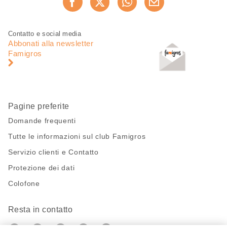
Consiglia ora
questa
pagina
Piè
Navigazione
Contatto e social media
di
piè
Abbonati alla newsletter
pagina
di
Famigros
pagina
Pagine preferite
Domande frequenti
Tutte le informazioni sul club Famigros
Servizio clienti e Contatto
Protezione dei dati
Colofone
Resta in contatto