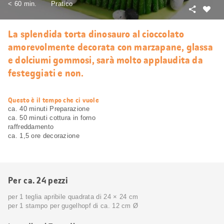
< 60 min.
Pratico
Condivid
Mi
piace
La splendida torta dinosauro al cioccolato
amorevolmente decorata con marzapane, glassa
e dolciumi gommosi, sarà molto applaudita da
festeggiati e non.
web.recipe.accessibilityTitle
Questo è il tempo che ci vuole
ca. 40 minuti Preparazione
ca. 50 minuti cottura in forno
raffreddamento
ca. 1,5 ore decorazione
Per ca. 24 pezzi
per 1 teglia apribile quadrata di 24 × 24 cm
per 1 stampo per gugelhopf di ca. 12 cm Ø