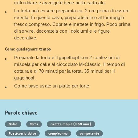
raffreddare e avvolgete bene nella carta alu.
La torta può essere preparata ca. 2 ore prima di essere
servita. In questo caso, preparatela fino al formaggio
fresco compreso. Coprite e mettete in frigo. Poco prima
di servire, decoratela con i dolciumi e le figure
decorative.
Come guadagnare tempo
Preparate la torta e il gugelhopf con 2 confezioni di
miscela per cake al cioccolato M-Classic. Il tempo di
cottura è di 70 minuti per la torta, 35 minuti per il
gugelhopf.
Come base usate un piatto per torte.
Parole chiave
Dolce
Torta
ricette medie (< 60 min.)
Pasticceria dolce
compleanno
competente