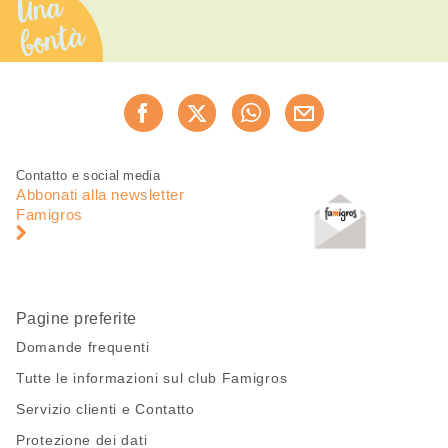
Una
bontà
Condividi
Consiglia ora
questa
pagina
Piè
Navigazione
Contatto e social media
di
piè
Abbonati alla newsletter
pagina
di
Famigros
pagina
Pagine preferite
Domande frequenti
Tutte le informazioni sul club Famigros
Servizio clienti e Contatto
Protezione dei dati