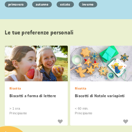
primavera
autunno
estate
inverno
Le tue preferenze personali
Ricetta
Ricetta
Biscotti a forma di lettere
Biscotti di Natale variopinti
> 1 ora
< 60 min.
Principiante
Principiante