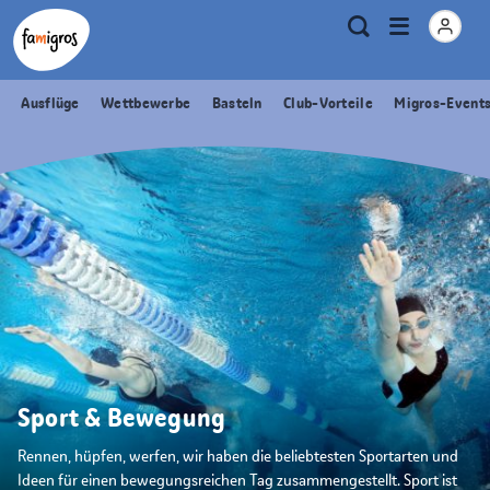
Sprungmarken
Header
Home Famigros.ch
Logo
Meta
Menu
Suche
Navigation
Navigation
öffnen
Ausflüge
Wettbewerbe
Basteln
Club-Vorteile
Migros-Event
Sport & Bewegung
Rennen, hüpfen, werfen, wir haben die beliebtesten Sportarten und
Ideen für einen bewegungsreichen Tag zusammengestellt. Sport ist