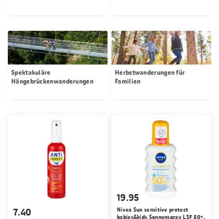
Spektakuläre
Herbstwanderungen für
Hängebrückenwanderungen
Familien
19.95
7.40
Nivea Sun sensitive protect
babies&kids Sonnenspray LSF 50+,