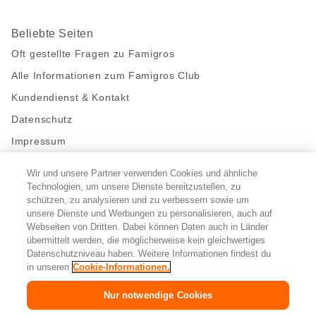
Beliebte Seiten
Oft gestellte Fragen zu Famigros
Alle Informationen zum Famigros Club
Kundendienst & Kontakt
Datenschutz
Impressum
Wir und unsere Partner verwenden Cookies und ähnliche
Bleibe mit uns in Kontakt
Technologien, um unsere Dienste bereitzustellen, zu
Facebook
https://twitter.com/migros
https://www.youtube.com/user/Migr
Pinterest
Instagram
schützen, zu analysieren und zu verbessern sowie um
unsere Dienste und Werbungen zu personalisieren, auch auf
Webseiten von Dritten. Dabei können Daten auch in Länder
übermittelt werden, die möglicherweise kein gleichwertiges
Cookie-Einstellungen
Datenschutzniveau haben. Weitere Informationen findest du
in unseren
Cookie-Informationen.
DE
FR
IT
Nur notwendige Cookies