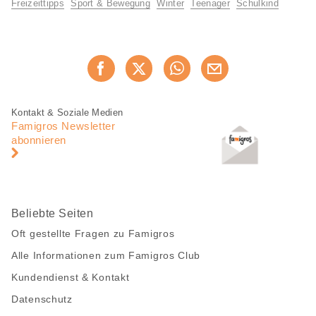
Informationen
Freizeittipps
Sport & Bewegung
Winter
Teenager
Schulkind
Diese
Jetzt weiterempfehlen
Seite
teilen
Fusszeile
Fusszeile
Kontakt & Soziale Medien
Navigation
Famigros Newsletter
abonnieren
Beliebte Seiten
Oft gestellte Fragen zu Famigros
Alle Informationen zum Famigros Club
Kundendienst & Kontakt
Datenschutz