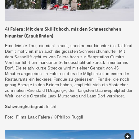
4) Falera: Mit dem Skilift hoch, mit den Schneeschuhen
hinunter (Graubünden)
Eine leichte Tour, die nicht hinauf, sondern nur hinunter ins Tal führt.
Damit motiviert man auch die grössten Schneeschuhmuffel. Mit
dem Sessellift geht es von Falera hoch zur Bergstation Curnius.
Von hier führt ein markierter Schneeschuhtrail zurück hinunter ins
Dorf. Die relativ kurze Strecke wird mit einer Gehzeit von 45
Minuten angegeben. In Falera gibt es die Möglichkeit in einem der
Restaurants ein leckeres Fondue zu geniessen. Für die, die noch
genug Energie in den Beinen haben, empfiehlt sich ein Abstecher
zum nahen «Senda dil Dragung», dem längsten Baumwipfelpfad der
Welt, der die Ortsteile Laax Murschetg und Laax Dorf verbindet.
Schwierigkeitsgrad:
leicht
Foto: Flims Laax Falera / ©Philipp Ruggli
web.