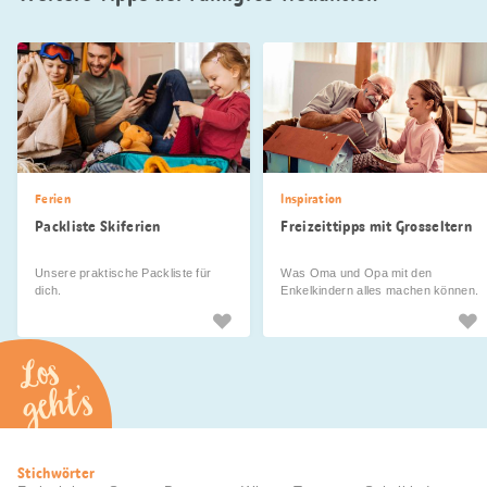
Ferien
Inspiration
Packliste Skiferien
Freizeittipps mit Grosseltern
Unsere praktische Packliste für
Was Oma und Opa mit den
dich.
Enkelkindern alles machen können.
Los
geht’s
Nützliche
Stichwörter