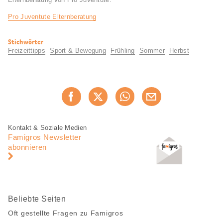
Pro Juventute Elternberatung
Nützliche
Stichwörter
Informationen
Freizeittipps
Sport & Bewegung
Frühling
Sommer
Herbst
Diese
Jetzt weiterempfehlen
Seite
teilen
Fusszeile
Fusszeile
Kontakt & Soziale Medien
Navigation
Famigros Newsletter
abonnieren
Beliebte Seiten
Oft gestellte Fragen zu Famigros