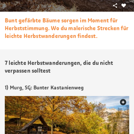
Teilen
Als
Favori
Bunt gefärbte Bäume sorgen im Moment für
merke
Herbststimmung. Wo du malerische Strecken für
leichte Herbstwanderungen findest.
7 leichte Herbstwanderungen, die du nicht
verpassen solltest
1) Murg, SG: Bunter Kastanienweg
web.