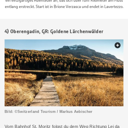
ein einzigartiges Abenteuer an, das sich über fünf Kilometer am Fluss
entlang erstreckt. Start ist in Brione Verzasca und endet in Lavertezzo.
4) Oberengadin, GR: Goldene Lärchenwälder
web.
Bild: ©Switzerland Tourism / Markus Aebischer
Vom Bahnhof St. Moritz folgst du dem Weg Richtung Lej da