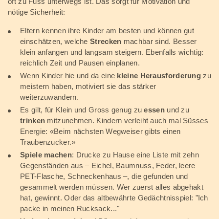
oft zu Fuss unterwegs ist. Das sorgt für Motivation und
nötige Sicherheit:
Eltern kennen ihre Kinder am besten und können gut
einschätzen, welche
Strecken
machbar sind. Besser
klein anfangen und langsam steigern. Ebenfalls wichtig:
reichlich Zeit und Pausen einplanen.
Wenn Kinder hie und da eine
kleine Herausforderung
zu
meistern haben, motiviert sie das stärker
weiterzuwandern.
Es gilt, für Klein und Gross genug zu
essen
und zu
trinken
mitzunehmen. Kindern verleiht auch mal Süsses
Energie: «Beim nächsten Wegweiser gibts einen
Traubenzucker.»
Spiele machen
: Drucke zu Hause eine Liste mit zehn
Gegenständen aus – Eichel, Baumnuss, Feder, leere
PET-Flasche, Schneckenhaus –, die gefunden und
gesammelt werden müssen. Wer zuerst alles abgehakt
hat, gewinnt. Oder das altbewährte Gedächtnisspiel: "Ich
packe in meinen Rucksack..."