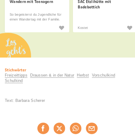
Wandern mit Teenagern
SAC Etzlihütte mit
Badebottich
So begeisterst du Jugendliche für
einen Wandertag mit der Familie.
Kostet
Los
geht’s
Nützliche
Stichwörter
Informationen
Freizeittipps
Draussen & in der Natur
Herbst
Vorschulkind
Schulkind
Text: Barbara Scherer
Diese
Jetzt weiterempfehlen
Seite