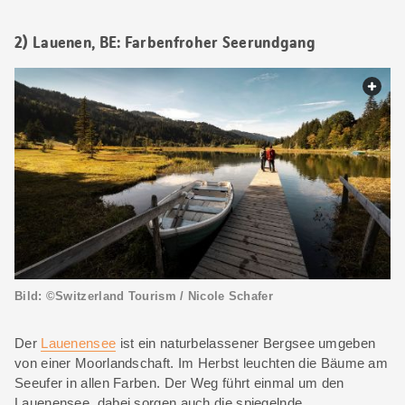
2) Lauenen, BE: Farbenfroher Seerundgang
web.
Bild: ©Switzerland Tourism / Nicole Schafer
Der
Lauenensee
ist ein naturbelassener Bergsee umgeben
von einer Moorlandschaft. Im Herbst leuchten die Bäume am
Seeufer in allen Farben. Der Weg führt einmal um den
Lauenensee, dabei sorgen auch die spiegelnde