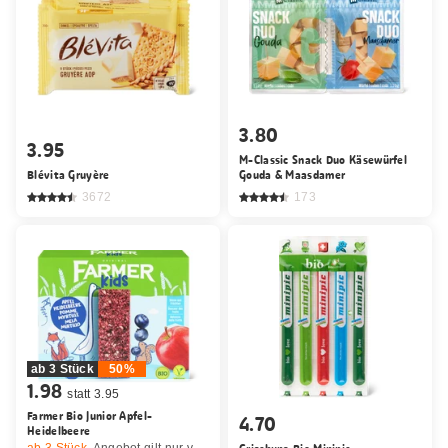
3.80
3.95
M-Classic Snack Duo Käsewürfel
Blévita Gruyère
Gouda & Maasdamer
3672
173
ab 3 Stück
50%
1.98
statt 3.95
Farmer Bio Junior Apfel-
4.70
Heidelbeere
ab 3
Stück,
Angebot gilt nur vom 6.8. bis 9.8.2026, solange Vorrat.