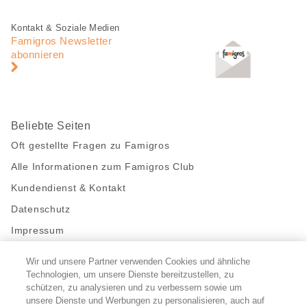
teilen
Fusszeile
Fusszeile
Kontakt & Soziale Medien
Navigation
Famigros Newsletter
abonnieren
Beliebte Seiten
Oft gestellte Fragen zu Famigros
Alle Informationen zum Famigros Club
Kundendienst & Kontakt
Datenschutz
Impressum
Wir und unsere Partner verwenden Cookies und ähnliche
Bleibe mit uns in Kontakt
Technologien, um unsere Dienste bereitzustellen, zu
Facebook
https://twitter.com/migros
https://www.youtube.com/user/Migr
Pinterest
Instagram
schützen, zu analysieren und zu verbessern sowie um
unsere Dienste und Werbungen zu personalisieren, auch auf