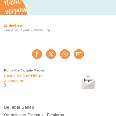
Nicht
verpassen
Nützliche
Stichwörter
Informationen
Teenager
Sport & Bewegung
Diese
Jetzt weiterempfehlen
Seite
teilen
Fusszeile
Fusszeile
Kontakt & Soziale Medien
Navigation
Famigros Newsletter
abonnieren
Beliebte Seiten
Oft gestellte Fragen zu Famigros