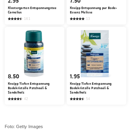
2.95
7.50
Klostergarten Entspannungstee
Kneipp Entspannung pur Bade-
Cornelius
Essenz Melisse
161
13
8.50
1.95
Kneipp Tiefen Entspannung
Kneipp Tiefen Entspannung
Badekristalle Patchouli &
Badekristalle Patchouli &
Sandelholz
Sandelholz
42
54
Foto: Getty Images