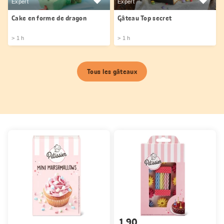
Expert
Expert
Cake en forme de dragon
Gâteau Top secret
> 1 h
> 1 h
Tous les gâteaux
1.90