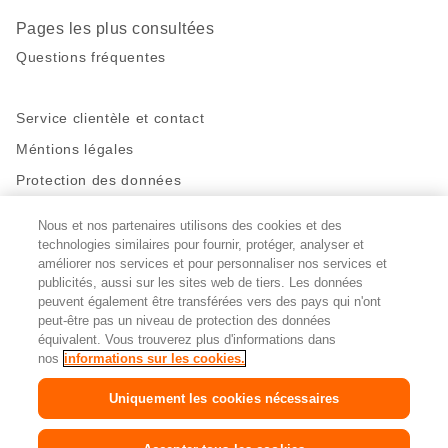
Pages les plus consultées
Questions fréquentes
Service clientèle et contact
Méntions légales
Protection des données
Nous et nos partenaires utilisons des cookies et des
Restez en contact!
technologies similaires pour fournir, protéger, analyser et
Facebook
http://twitter.com/migros
https://www.youtube.com/user/Migr
Pinterest
Instagram
améliorer nos services et pour personnaliser nos services et
publicités, aussi sur les sites web de tiers. Les données
peuvent également être transférées vers des pays qui n'ont
peut-être pas un niveau de protection des données
Paramètres des cookies
équivalent. Vous trouverez plus d'informations dans
nos
informations sur les cookies.
DE
FR
IT
Uniquement les cookies nécessaires