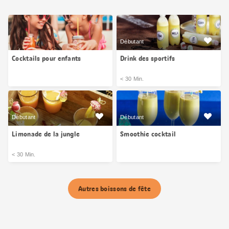
Débutant
Cocktails pour enfants
Drink des sportifs
< 30 Min.
Débutant
Débutant
Limonade de la jungle
Smoothie cocktail
< 30 Min.
Autres boissons de fête