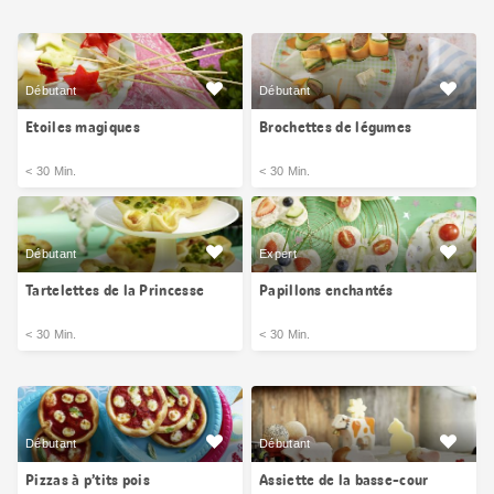
Débutant
Débutant
Etoiles magiques
Brochettes de légumes
< 30 Min.
< 30 Min.
Débutant
Expert
Tartelettes de la Princesse
Papillons enchantés
< 30 Min.
< 30 Min.
Débutant
Débutant
Pizzas à p’tits pois
Assiette de la basse-cour