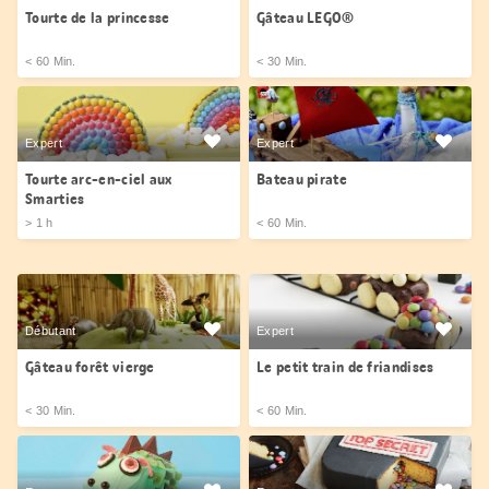
Tourte de la princesse
Gâteau LEGO®
< 60 Min.
< 30 Min.
Expert
Expert
Tourte arc-en-ciel aux
Bateau pirate
Smarties
> 1 h
< 60 Min.
Débutant
Expert
Gâteau forêt vierge
Le petit train de friandises
< 30 Min.
< 60 Min.