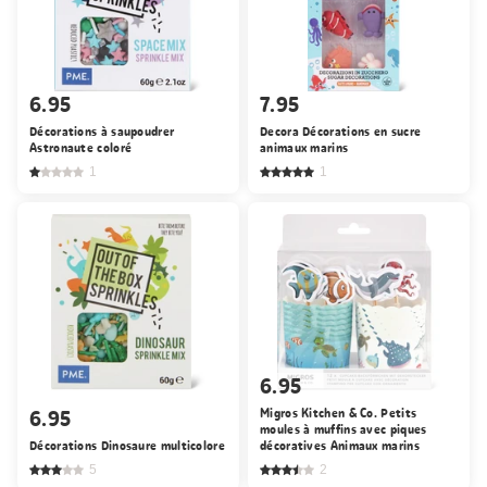
6.95
7.95
Décorations à saupoudrer
Decora Décorations en sucre
Astronaute coloré
animaux marins
1
1
6.95
6.95
Migros Kitchen & Co. Petits
moules à muffins avec piques
Décorations Dinosaure multicolore
décoratives Animaux marins
5
2