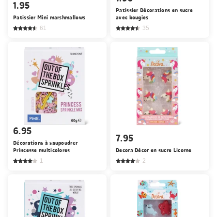
1.95
Patissier Décorations en sucre
Patissier Mini marshmallows
avec bougies
61
35
6.95
7.95
Décorations à saupoudrer
Princesse multicolores
Decora Décor en sucre Licorne
1
2