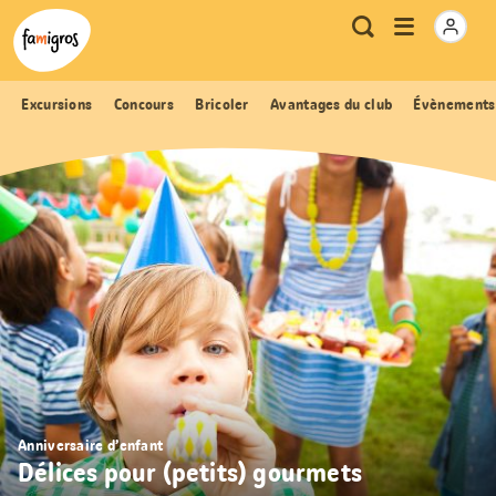
Signets
Header
Accueil Famigros.ch
Logo
Métanavigation
Ouvrir
Recherche
de
le
navigation
menu
Excursions
Concours
Bricoler
Avantages du club
Évènements
Anniversaire d’enfant
Délices pour (petits) gourmets