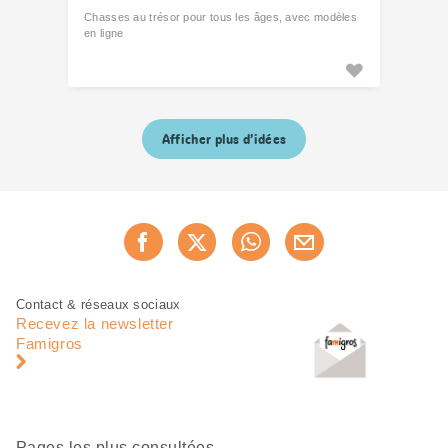
Chasses au trésor pour tous les âges, avec modèles
en ligne
Afficher plus d’idées
Partager
Recommander maintenan
cette
page
Pied
Navigation
Contact & réseaux sociaux
de
en
Recevez la newsletter
page
pied
Famigros
de
page
Pages les plus consultées