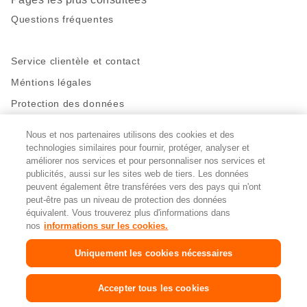
Questions fréquentes
Service clientèle et contact
Méntions légales
Protection des données
Nous et nos partenaires utilisons des cookies et des
Restez en contact!
technologies similaires pour fournir, protéger, analyser et
Facebook
améliorer nos services et pour personnaliser nos services et
http://twitter.com/migros
https://www.youtube.com/user/Migr
Pinterest
Instagram
publicités, aussi sur les sites web de tiers. Les données
peuvent également être transférées vers des pays qui n'ont
peut-être pas un niveau de protection des données
Paramètres des cookies
équivalent. Vous trouverez plus d'informations dans
nos
informations sur les cookies.
DE
FR
IT
Uniquement les cookies nécessaires
© 2026 La Fédération des coopératives Migros
Accepter tous les cookies
Copyright
&