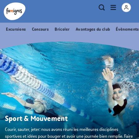
Signets
Header
Accueil Famigros.ch
Logo
Métanavigation
Ouvrir
Recherche
de
le
navigation
menu
Excursions
Concours
Bricoler
Avantages du club
Évènements
Sport & Mouvement
Courir, sauter, jeter: nous avons réuni les meilleures disciplines
sportives et idées pour bouger et avoir une journée bien remplie. Faire