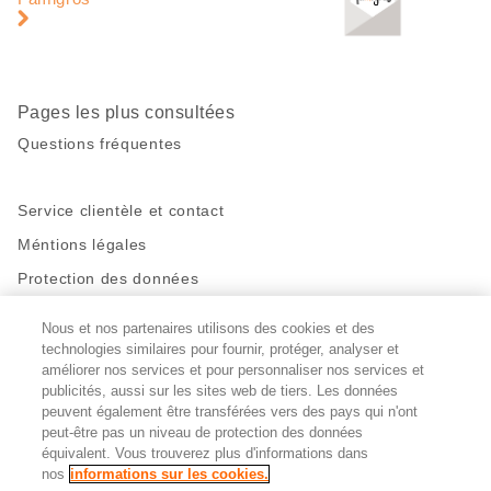
de
page
Pages les plus consultées
Questions fréquentes
Service clientèle et contact
Méntions légales
Protection des données
Nous et nos partenaires utilisons des cookies et des
Restez en contact!
technologies similaires pour fournir, protéger, analyser et
Facebook
http://twitter.com/migros
https://www.youtube.com/user/Migr
Pinterest
Instagram
améliorer nos services et pour personnaliser nos services et
publicités, aussi sur les sites web de tiers. Les données
peuvent également être transférées vers des pays qui n'ont
peut-être pas un niveau de protection des données
Paramètres des cookies
équivalent. Vous trouverez plus d'informations dans
nos
informations sur les cookies.