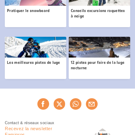
Pratiquer le snowboard
Conseils excursions raquettes
à neige
Les meilleures pistes de luge
12 pistes pour faire de la luge
nocturne
Partager
Recommander maintenan
cette
page
Pied
Navigation
Contact & réseaux sociaux
de
en
Recevez la newsletter
page
pied
Famigros