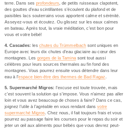
terre. Dans ses
profondeurs
, de petits ruisseaux clapotent,
des gouttes d’eau scintillantes s’écoulent du plafond et de
paisibles lacs souterrains vous apportent calme et sérénité.
Asseyez-vous et écoutez. Ou glissez sur les eaux calmes
en bateau. Après tout, la vraie méditation, c’est bon pour
vous et votre bébé!
4. Cascades:
les
chutes du Trümmelbach
sont uniques en
Europe avec leurs dix chutes d’eau glaciaire au cœur des
montagnes. Les
gorges de la Tamina
sont tout aussi
célèbres pour leurs sources thermales au fin fond des
montagnes. Vous pourrez ensuite vous détendre dans leur
eau à l’
espace bien-être des thermes de Bad Ragaz
.
5. Supermarché Migros:
l’excuse est toute trouvée, mais
c’est souvent la solution qui s’impose. Vous n’aimez pas aller
loin et vous avez beaucoup de choses à faire? Dans ce cas,
joignez l’utile à l’agréable en vous rendant dans
votre
supermarché Migros
. Chez nous, il fait toujours frais et vous
pourrez au passage faire les courses pour le repas du soir et
jeter un œil aux aliments pour bébés que vous devrez peut-