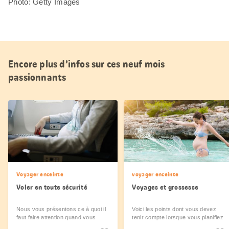
Photo: Getty Images
Encore plus d’infos sur ces neuf mois
passionnants
Voyager enceinte
voyager enceinte
Voler en toute sécurité
Voyages et grossesse
Nous vous présentons ce à quoi il
Voici les points dont vous devez
faut faire attention quand vous
tenir compte lorsque vous planifiez
prenez l’avion durant votre
vos vacances.