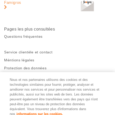
page
pied
Famigros
de
page
Pages les plus consultées
Questions fréquentes
Service clientèle et contact
Méntions légales
Protection des données
Nous et nos partenaires utilisons des cookies et des
Restez en contact!
technologies similaires pour fournir, protéger, analyser et
améliorer nos services et pour personnaliser nos services et
Facebook
http://twitter.com/migros
https://www.youtube.com/user/Migr
Pinterest
Instagram
publicités, aussi sur les sites web de tiers. Les données
peuvent également être transférées vers des pays qui n'ont
peut-être pas un niveau de protection des données
Paramètres des cookies
équivalent. Vous trouverez plus d'informations dans
nos
informations sur les cookies.