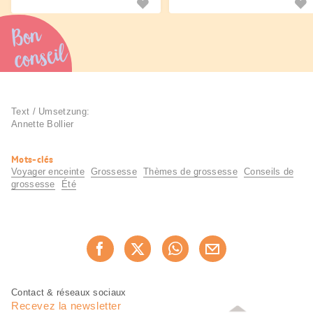
grossesse.
Bon
conseil
Text / Umsetzung:
Annette Bollier
Informations
Mots-clés
utiles
Voyager enceinte
Grossesse
Thèmes de grossesse
Conseils de
grossesse
Été
Partager
Recommander maintenan
cette
page
Pied
Navigation
Contact & réseaux sociaux
de
en
Recevez la newsletter