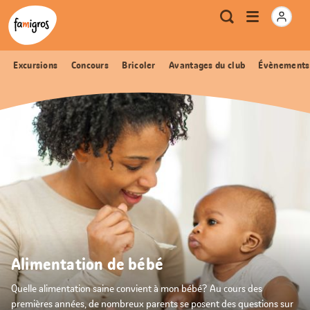
Signets
Header
Accueil Famigros.ch
Logo
Métanavigation
Ouvrir
Recherche
de
le
navigation
menu
Excursions
Concours
Bricoler
Avantages du club
Évènements
Alimentation de bébé
Quelle alimentation saine convient à mon bébé? Au cours des
premières années, de nombreux parents se posent des questions sur