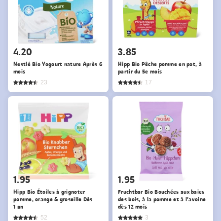
4.20
3.85
Nestlé Bio Yogourt nature Après 6
Hipp Bio Pêche pomme en pot, à
mois
partir du 5e mois
23
17
1.95
1.95
Hipp Bio Étoiles à grignoter
Fruchtbar Bio Bouchées aux baies
pomme, orange & groseille Dès
des bois, à la pomme et à l’avoine
1 an
dès 12 mois
52
3