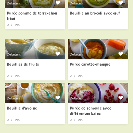
Débutant
Débutant
Purée pomme de terre-chou
Bouillie au brocoli avec œuf
frisé
< 30 Min.
Débutant
Débutant
Bouillies de fruits
Purée carotte-manque
< 30 Min.
< 30 Min.
Débutant
Débutant
Bouillie d’avoine
Purée de semoule avec
différentes baies
< 30 Min.
< 30 Min.