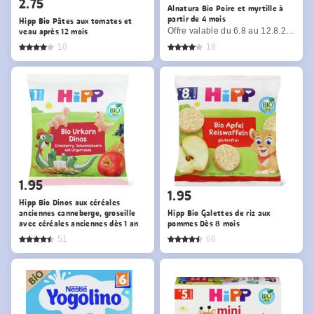
2.75
Alnatura Bio Poire et myrtille à
partir de 4 mois
Hipp Bio Pâtes aux tomates et
veau après 12 mois
Offre valable du 6.8 au 12.8.2026, jusqu’à épuisement du stock.
16
18
1.95
1.95
Hipp Bio Dinos aux céréales
anciennes canneberge, groseille
Hipp Bio Galettes de riz aux
avec céréales anciennes dès 1 an
pommes Dès 8 mois
51
66