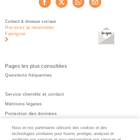
Recommander maintenan
cette
page
Pied
Navigation
Contact & réseaux sociaux
de
en
Recevez la newsletter
page
pied
Famigros
de
page
Pages les plus consultées
Questions fréquentes
Service clientèle et contact
Méntions légales
Protection des données
Nous et nos partenaires utilisons des cookies et des
Restez en contact!
technologies similaires pour fournir, protéger, analyser et
améliorer nos services et pour personnaliser nos services et