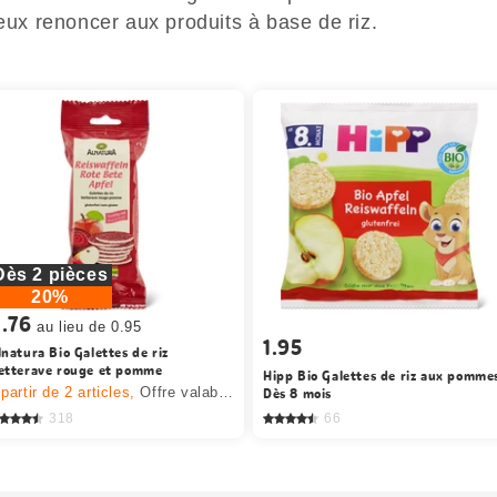
ieux renoncer aux produits à base de riz.
Dès 2 pièces
20%
.76
au lieu de 0.95
1.95
lnatura Bio Galettes de riz
etterave rouge et pomme
Hipp Bio Galettes de riz aux pomme
 partir de 2
articles,
Offre valable du 6.8 au 12.8.2026, jusqu’à épuisement du stock.
Dès 8 mois
318
66