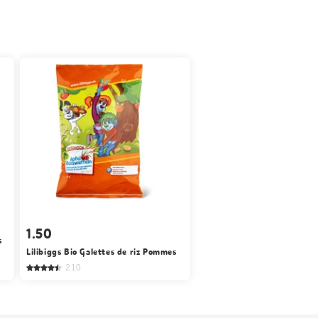
1.50
s
Lilibiggs Bio Galettes de riz Pommes
210