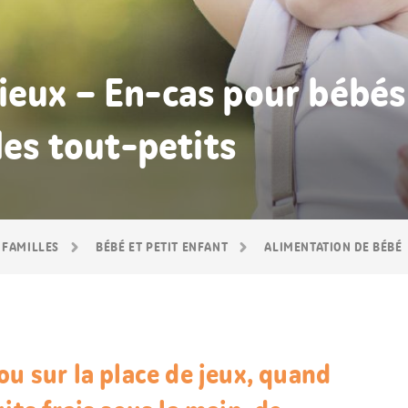
eux – En-cas pour bébés 
les tout-petits
 FAMILLES
BÉBÉ ET PETIT ENFANT
ALIMENTATION DE BÉBÉ
ou sur la place de jeux, quand