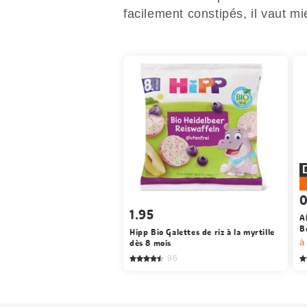
facilement constipés, il vaut m
0
1.95
A
B
Hipp Bio Galettes de riz à la myrtille
dès 8 mois
à
96