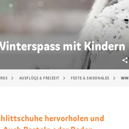
 Winterspass mit Kindern
GROS
AUSFLÜGE & FREIZEIT
FESTE & SAISONALES
WIN
Schlittschuhe hervorholen und