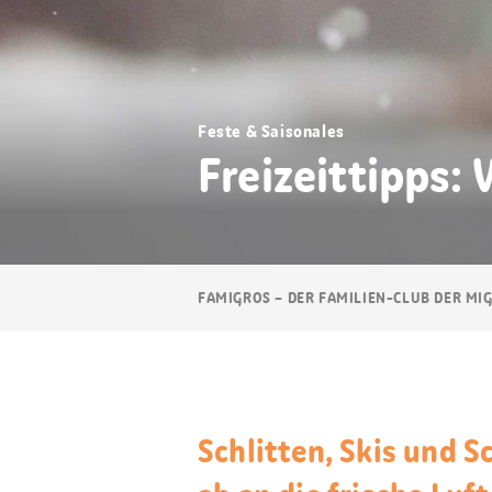
Feste & Saisonales
Freizeittipps:
Breadcrumb
FAMIGROS – DER FAMILIEN-CLUB DER MI
Navigation
Schlitten, Skis und 