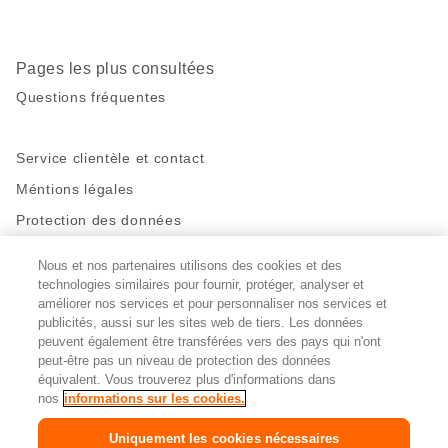
Pages les plus consultées
Questions fréquentes
Service clientèle et contact
Méntions légales
Protection des données
Nous et nos partenaires utilisons des cookies et des
Restez en contact!
technologies similaires pour fournir, protéger, analyser et
Facebook
http://twitter.com/migros
https://www.youtube.com/user/Migr
Pinterest
Instagram
améliorer nos services et pour personnaliser nos services et
publicités, aussi sur les sites web de tiers. Les données
peuvent également être transférées vers des pays qui n'ont
peut-être pas un niveau de protection des données
Paramètres des cookies
équivalent. Vous trouverez plus d'informations dans
nos
informations sur les cookies.
DE
FR
IT
Uniquement les cookies nécessaires