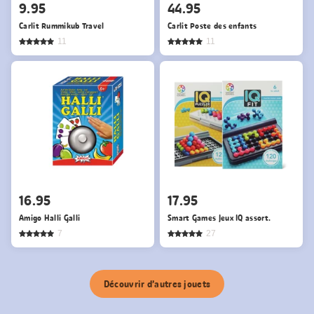
9.95
44.95
Carlit Rummikub Travel
Carlit Poste des enfants
11
11
16.95
17.95
Amigo Halli Galli
Smart Games Jeux IQ assort.
7
27
Découvrir d’autres jouets