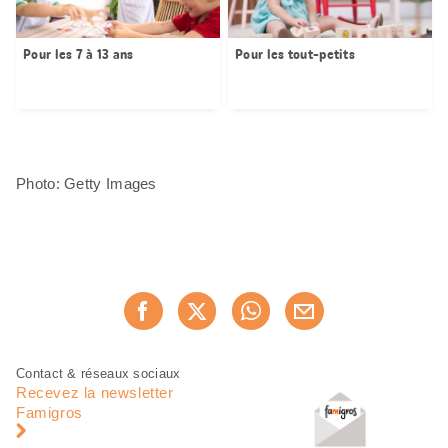
Pour les 7 à 13 ans
Pour les tout-petits
Photo: Getty Images
Partager
Recommander maintenan
cette
page
Pied
Navigation
Contact & réseaux sociaux
de
en
Recevez la newsletter
page
pied
Famigros
de
page