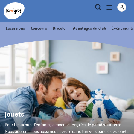
Signets
Header
Accueil Famigros.ch
Logo
Métanavigation
Ouvrir
Recherche
de
le
navigation
menu
Excursions
Concours
Bricoler
Avantages du club
Évènements
Jouets
Pour beaucoup d’enfants, le rayon jouets, c’est le paradis sur terre.
Nous adorons nous aussi nous perdre dans l’univers bariolé des jouets.