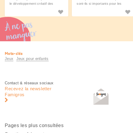
le développement créatif des
sont-ils si importants pour les
enfants.
enfants?
À ne pas
manquer
Informations
Mots-clés
utiles
Jeux
Jeux pour enfants
Pied
Navigation
Contact & réseaux sociaux
de
en
Recevez la newsletter
page
pied
Famigros
de
page
Pages les plus consultées