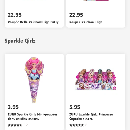
22.95
22.95
Poupée Bella Rainbow High Entry
Poupée Rainbow High
Sparkle Girlz
3.95
5.95
ZURU Sparkle Girlz Mini-poupées
ZURU Sparkle Girlz Princesse
dans un cône assort.
Cupcake assort.
12
8