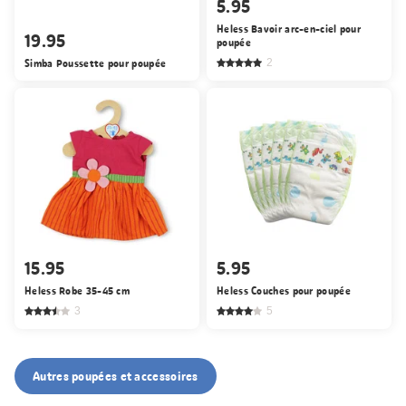
5.95
Heless Bavoir arc-en-ciel pour
19.95
poupée
Simba Poussette pour poupée
2
15.95
5.95
Heless Robe 35-45 cm
Heless Couches pour poupée
3
5
Autres poupées et accessoires