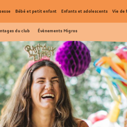
sesse
Bébé et petit enfant
Enfants et adolescents
Vie de 
ntages du club
Évènements Migros