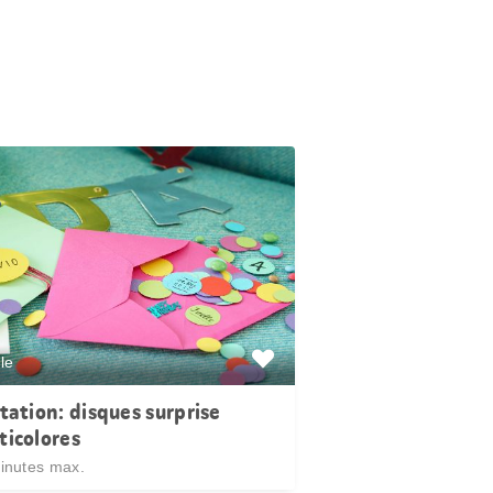
le
itation: disques surprise
ticolores
inutes max.