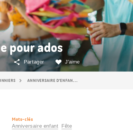
me pour ados
Partager
J’aime
SONNIERS
ANNIVERSAIRE D’ENFANT
LES DIX MEILLEURES ID
Mots-clés
Informations
Anniversaire enfant
Fête
utiles