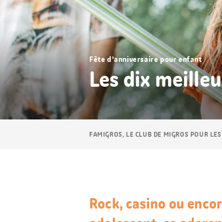
Fête d’anniversaire pour enfant
Les dix meille
Navigation
FAMIGROS, LE CLUB DE MIGROS POUR LES
Breadcrumb
Rock, casino ou encor