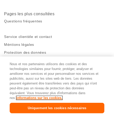
Pages les plus consultées
Questions fréquentes
Service clientèle et contact
Méntions légales
Protection des données
Nous et nos partenaires utilisons des cookies et des
Restez en contact!
technologies similaires pour fournir, protéger, analyser et
Facebook
http://twitter.com/migros
https://www.youtube.com/user/Migr
Pinterest
Instagram
améliorer nos services et pour personnaliser nos services et
publicités, aussi sur les sites web de tiers. Les données
peuvent également être transférées vers des pays qui n'ont
peut-être pas un niveau de protection des données
Paramètres des cookies
équivalent. Vous trouverez plus d'informations dans
nos
informations sur les cookies.
DE
FR
IT
Uniquement les cookies nécessaires