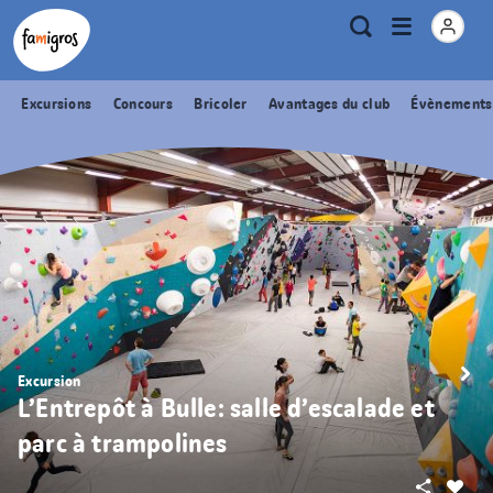
Signets
Header
Accueil Famigros.ch
Logo
Métanavigation
Ouvrir
Recherche
de
le
navigation
menu
Excursions
Concours
Bricoler
Avantages du club
Évènements
Excursion
L’Entrepôt à Bulle: salle d’escalade et
parc à trampolines
Partager