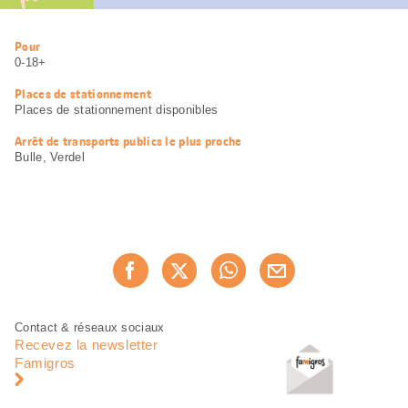
Informations
Pour
utiles
0-18+
Places de stationnement
Places de stationnement disponibles
Arrêt de transports publics le plus proche
Bulle, Verdel
Partager
Recommander maintenan
cette
page
Pied
Navigation
Contact & réseaux sociaux
de
en
Recevez la newsletter
page
pied
Famigros
de
page