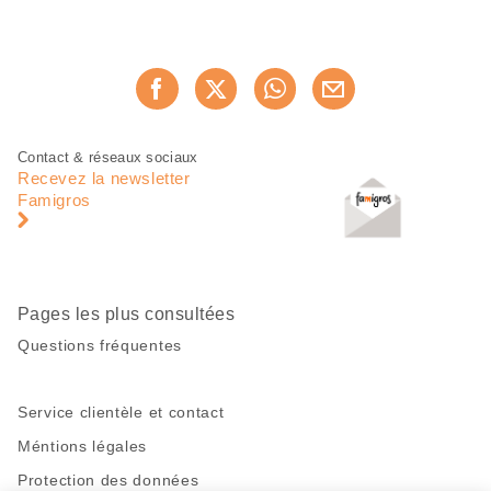
Partager
Recommander maintenan
cette
page
Pied
Navigation
Contact & réseaux sociaux
de
en
Recevez la newsletter
page
pied
Famigros
de
page
Pages les plus consultées
Questions fréquentes
Service clientèle et contact
Méntions légales
Protection des données