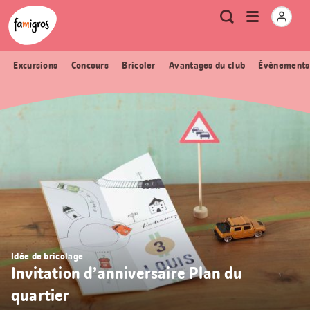
Signets
Header
Accueil Famigros.ch
Logo
Métanavigation
Ouvrir
Recherche
de
le
navigation
menu
Excursions
Concours
Bricoler
Avantages du club
Évènements
Idée de bricolage
Invitation d’anniversaire Plan du
quartier