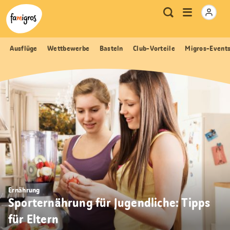
Sprungmarken
Header
Home Famigros.ch
Logo
Meta
Menu
Suche
Navigation
Navigation
öffnen
Ausflüge
Wettbewerbe
Basteln
Club-Vorteile
Migros-Event
Ernährung
Sporternährung für Jugendliche: Tipps
für Eltern