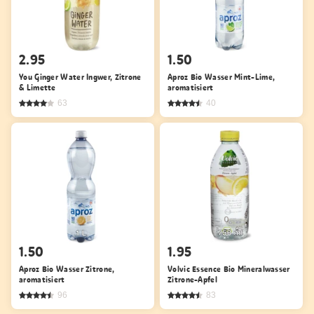
2.95
1.50
You Ginger Water Ingwer, Zitrone
Aproz Bio Wasser Mint-Lime,
& Limette
aromatisiert
63
40
1.50
1.95
Aproz Bio Wasser Zitrone,
Volvic Essence Bio Mineralwasser
aromatisiert
Zitrone-Apfel
96
83