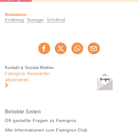
Nützliche
Stichwörter
Informationen
Ernährung
Teenager
Schulkind
Diese
Jetzt weiterempfehlen
Seite
teilen
Fusszeile
Fusszeile
Kontakt & Soziale Medien
Navigation
Famigros Newsletter
abonnieren
Beliebte Seiten
Oft gestellte Fragen zu Famigros
Alle Informationen zum Famigros Club