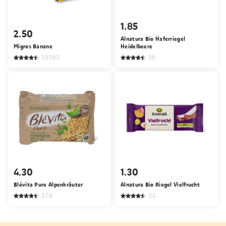
1.85
2.50
Alnatura Bio Haferriegel
Migros Banane
Heidelbeere
10563
98
4.30
1.30
Blévita Pure Alpenkräuter
Alnatura Bio Riegel Vielfrucht
178
33