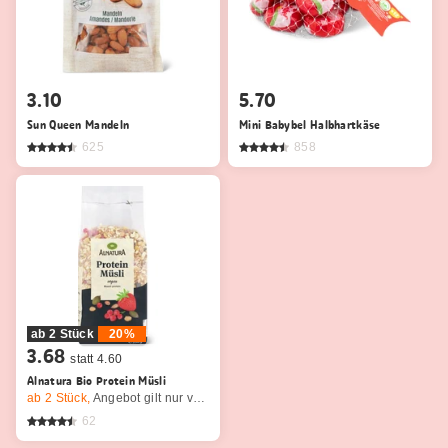
3.10
5.70
Sun Queen Mandeln
Mini Babybel Halbhartkäse
625
858
ab 2 Stück
20%
3.68
statt 4.60
Alnatura Bio Protein Müsli
ab 2
Stück,
Angebot gilt nur vom 6.8. bis 12.8.2026, solange Vorrat.
62