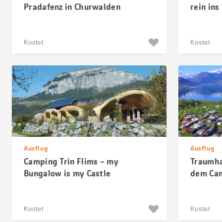
Pradafenz in Churwalden
rein in
Kostet
Kostet
Ausflug
Ausflug
Camping Trin Flims – my
Traumha
Bungalow is my Castle
dem Cam
Kostet
Kostet