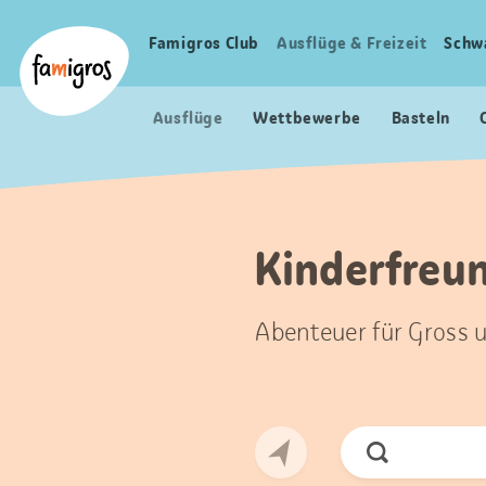
Sprungmarken
Header
Home Famigros.ch
Navigation
Logo
Famigros Club
Ausflüge & Freizeit
Schw
Haupt
Navigation
Ausflüge
Wettbewerbe
Basteln
Kinderfreun
Abenteuer für Gross u
Jetzt