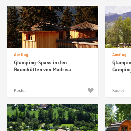
Ausflug
Ausflug
Glamping-Spass in den
Glampin
Baumhütten von Madrisa
Camping
Klosters
Kostet
Kostet