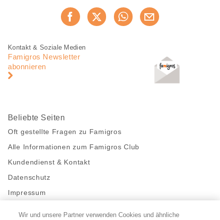
Diese
Jetzt weiterempfehlen
Seite
teilen
Fusszeile
Fusszeile
Kontakt & Soziale Medien
Navigation
Famigros Newsletter
abonnieren
Beliebte Seiten
Oft gestellte Fragen zu Famigros
Alle Informationen zum Famigros Club
Kundendienst & Kontakt
Datenschutz
Impressum
Wir und unsere Partner verwenden Cookies und ähnliche
Bleibe mit uns in Kontakt