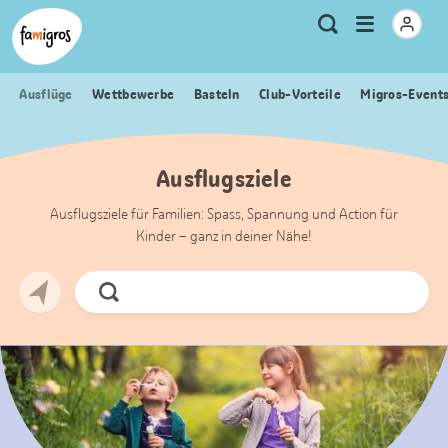
Sprungmarken
Header
Home Famigros.ch
Logo
Meta
Menu
Suche
Navigation
Navigation
öffnen
Ausflüge
Wettbewerbe
Basteln
Club-Vorteile
Migros-Event
Ausflugsziele
Ausflugsziele für Familien: Spass, Spannung und Action für
Kinder – ganz in deiner Nähe!
Jetzt
Suchen