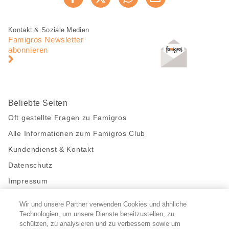
Jetzt weiterempfehlen
Seite
teilen
Fusszeile
Fusszeile
Kontakt & Soziale Medien
Navigation
Famigros Newsletter
abonnieren
Beliebte Seiten
Oft gestellte Fragen zu Famigros
Alle Informationen zum Famigros Club
Kundendienst & Kontakt
Datenschutz
Impressum
Wir und unsere Partner verwenden Cookies und ähnliche
Bleibe mit uns in Kontakt
Technologien, um unsere Dienste bereitzustellen, zu
Facebook
schützen, zu analysieren und zu verbessern sowie um
https://twitter.com/migros
https://www.youtube.com/user/Migr
Pinterest
Instagram