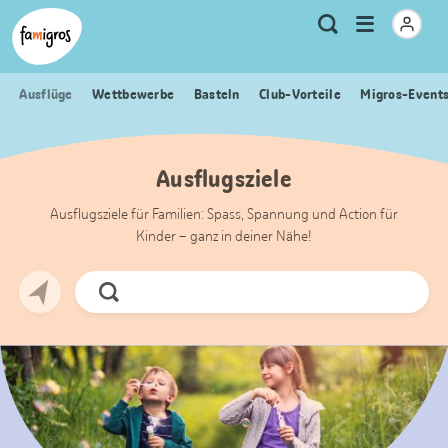
Sprungmarken
Header
Home Famigros.ch
Logo
Meta
Menu
Suche
Navigation
Navigation
öffnen
Ausflüge
Wettbewerbe
Basteln
Club-Vorteile
Migros-Event
Ausflugsziele
Ausflugsziele für Familien: Spass, Spannung und Action für
Kinder – ganz in deiner Nähe!
Jetzt
Suchen