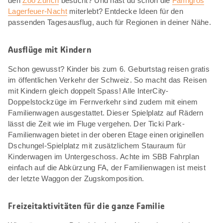
den
Zoo Zürich
besucht? Und hast du schon die
Famigros
Lagerfeuer-Nacht
miterlebt? Entdecke Ideen für den
passenden Tagesausflug, auch für Regionen in deiner Nähe.
Ausflüge mit Kindern
Schon gewusst? Kinder bis zum 6. Geburtstag reisen gratis
im öffentlichen Verkehr der Schweiz. So macht das Reisen
mit Kindern gleich doppelt Spass! Alle InterCity-
Doppelstockzüge im Fernverkehr sind zudem mit einem
Familienwagen ausgestattet. Dieser Spielplatz auf Rädern
lässt die Zeit wie im Fluge vergehen. Der Ticki Park-
Familienwagen bietet in der oberen Etage einen originellen
Dschungel-Spielplatz mit zusätzlichem Stauraum für
Kinderwagen im Untergeschoss. Achte im SBB Fahrplan
einfach auf die Abkürzung FA, der Familienwagen ist meist
der letzte Waggon der Zugskomposition.
Freizeitaktivitäten für die ganze Familie