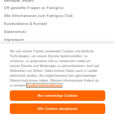
Beliebte Seiten
Oft gestellte Fragen zu Famigros
Alle Informationen zum Famigros Club
Kundendienst & Kontakt
Datenschutz
Impressum
Wir und unsere Partner verwenden Cookies und ähnliche
Bleibe mit uns in Kontakt
Technologien, um unsere Dienste bereitzustellen, zu
Facebook
schützen, zu analysieren und zu verbessern sowie um
https://twitter.com/migros
https://www.youtube.com/user/Migr
Pinterest
Instagram
unsere Dienste und Werbungen zu personalisieren, auch auf
Webseiten von Dritten. Dabei können Daten auch in Länder
übermittelt werden, die möglicherweise kein gleichwertiges
Cookie-Einstellungen
Datenschutzniveau haben. Weitere Informationen findest du
in unseren
Cookie-Informationen.
DE
FR
IT
Nur notwendige Cookies
© 2026 Migros-Genossenschafts-Bund
Alle Cookies akzeptieren
Copyright