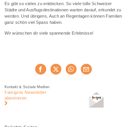
Es gibt so vieles zu entdecken. So viele tolle Schweizer
Städte und Ausflugsdestinationen warten darauf, erkundet zu
werden. Und übrigens, Auch an Regentagen können Familien
ganz schön viel Spass haben.
Wir wünschen dir viele spannende Erlebnisse!
Diese
Jetzt weiterempfehlen
Seite
teilen
Fusszeile
Fusszeile
Kontakt & Soziale Medien
Navigation
Famigros Newsletter
abonnieren