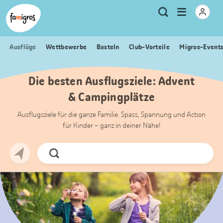
Sprungmarken
Header
Home Famigros.ch
Logo
Meta
Menu
Suche
Navigation
Navigation
öffnen
Ausflüge
Wettbewerbe
Basteln
Club-Vorteile
Migros-Event
Die besten Ausflugsziele: Advent
& Campingplätze
Ausflugsziele für die ganze Familie. Spass, Spannung und Action
für Kinder – ganz in deiner Nähe!
Jetzt
Suchen