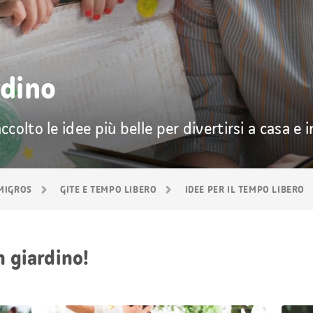
rdino
colto le idee più belle per divertirsi a casa e i
 MIGROS
GITE E TEMPO LIBERO
IDEE PER IL TEMPO LIBERO
n giardino!