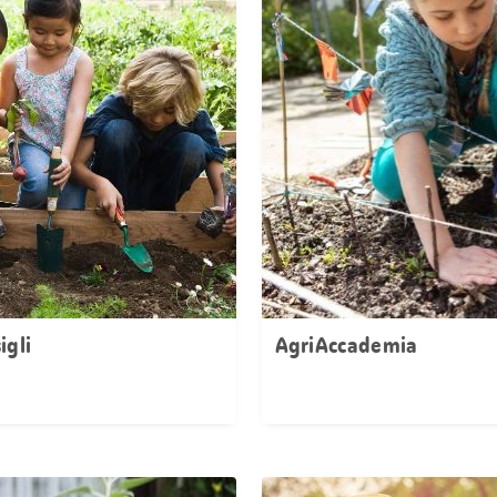
igli
AgriAccademia