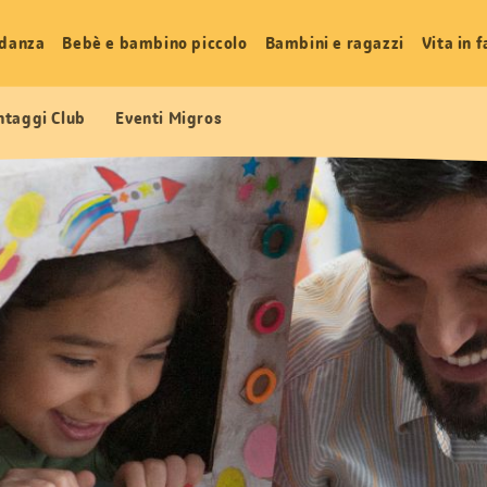
idanza
Bebè e bambino piccolo
Bambini e ragazzi
Vita in 
ntaggi Club
Eventi Migros