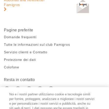
pagina
di
Famigros
pagina
Pagine preferite
Domande frequenti
Tutte le informazioni sul club Famigros
Servizio clienti e Contatto
Protezione dei dati
Colofone
Resta in contatto
https://twitter.com/migros?
https://www.youtube.com/user/Migr
Pinterest
Instagram
utm_campaign=lead&utm_medium=referra
utm_campaign=lead&utm_medium=ref
Noi e i nostri partner utilizziamo cookie e tecnologie simili
per fornire, proteggere, analizzare e migliorare i nostri servizi
Impostazioni cookie
e per personalizzare i nostri servizi e pubblicità, anche su
siti web di terzi. I dati possono anche essere trasferiti in