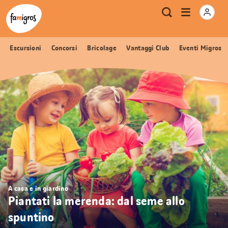
Navigazione
Header
Pagina iniziale Famigros.ch
Logo
Metanavigazione
Apri
Ricerca
segnalibri
menu
Escursioni
Concorsi
Bricolage
Vantaggi Club
Eventi Migros
A casa e in giardino
Piantati la merenda: dal seme allo
spuntino