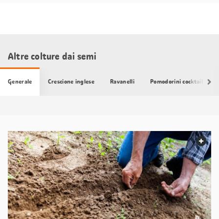
Altre colture dai semi
Generale
Crescione inglese
Ravanelli
Pomodorini cocktail
web.