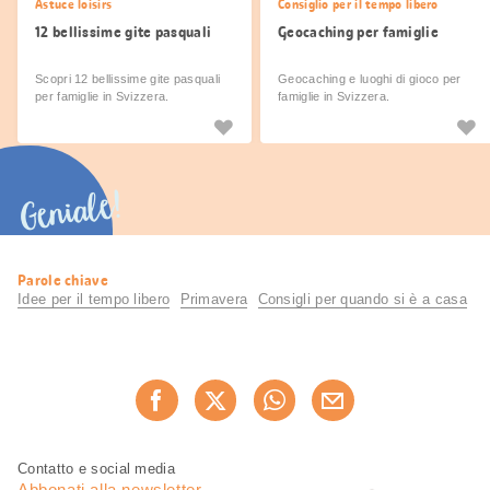
Astuce loisirs
Consiglio per il tempo libero
12 bellissime gite pasquali
Geocaching per famiglie
Scopri 12 bellissime gite pasquali
Geocaching e luoghi di gioco per
per famiglie in Svizzera.
famiglie in Svizzera.
Geniale!
Informazioni
Parole chiave
utili
Idee per il tempo libero
Primavera
Consigli per quando si è a casa
Condividi
Consiglia ora
questa
pagina
Piè
Navigazione
Contatto e social media
di
piè
Abbonati alla newsletter