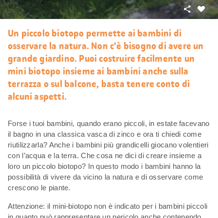
Condivid
Mi
piace
Un piccolo biotopo permette ai bambini di
osservare la natura. Non c’è bisogno di avere un
grande giardino. Puoi costruire facilmente un
mini biotopo insieme ai bambini anche sulla
terrazza o sul balcone, basta tenere conto di
alcuni aspetti.
Forse i tuoi bambini, quando erano piccoli, in estate facevano
il bagno in una classica vasca di zinco e ora ti chiedi come
riutilizzarla? Anche i bambini più grandicelli giocano volentieri
con l’acqua e la terra. Che cosa ne dici di creare insieme a
loro un piccolo biotopo? In questo modo i bambini hanno la
possibilità di vivere da vicino la natura e di osservare come
crescono le piante.
Attenzione: il mini
biotopo non è indicato per i bambini piccoli
in quanto può rappresentare un pericolo anche contenendo