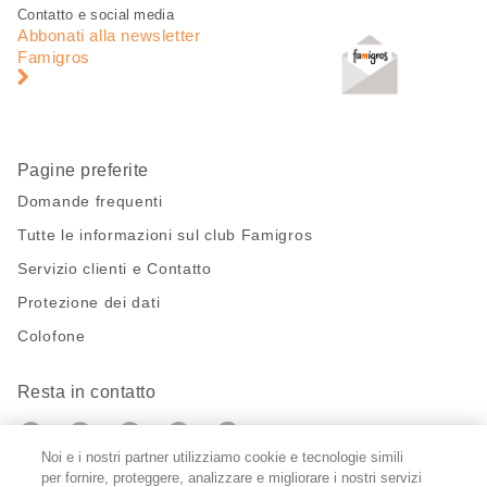
Piè
Navigazione
Contatto e social media
di
piè
Abbonati alla newsletter
pagina
di
Famigros
pagina
Pagine preferite
Domande frequenti
Tutte le informazioni sul club Famigros
Servizio clienti e Contatto
Protezione dei dati
Colofone
Resta in contatto
https://twitter.com/migros?
https://www.youtube.com/user/Migr
Pinterest
Instagram
utm_campaign=lead&utm_medium=referra
utm_campaign=lead&utm_medium=ref
Noi e i nostri partner utilizziamo cookie e tecnologie simili
per fornire, proteggere, analizzare e migliorare i nostri servizi