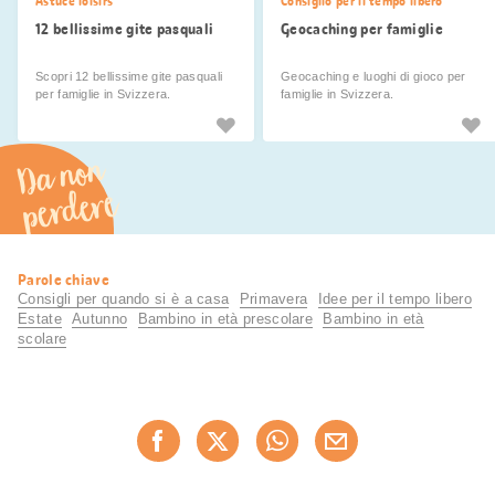
Astuce loisirs
Consiglio per il tempo libero
12 bellissime gite pasquali
Geocaching per famiglie
Scopri 12 bellissime gite pasquali
Geocaching e luoghi di gioco per
per famiglie in Svizzera.
famiglie in Svizzera.
Da non
perdere
Informazioni
Parole chiave
utili
Consigli per quando si è a casa
Primavera
Idee per il tempo libero
Estate
Autunno
Bambino in età prescolare
Bambino in età
scolare
Condividi
Consiglia ora
questa
pagina