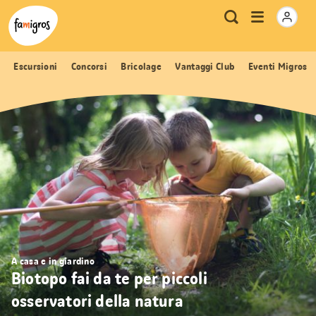
Navigazione
Header
Pagina iniziale Famigros.ch
Logo
Metanavigazione
Apri
Ricerca
segnalibri
menu
Escursioni
Concorsi
Bricolage
Vantaggi Club
Eventi Migros
A casa e in giardino
Biotopo fai da te per piccoli
osservatori della natura