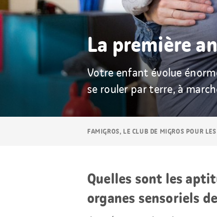
La première a
Votre enfant évolue énormém
se rouler par terre, à march
Navigation
FAMIGROS, LE CLUB DE MIGROS POUR LES
Breadcrumb
Quelles sont les apt
organes sensoriels de