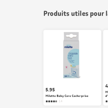
Produits utiles pour 
4
5.95
M
Milette Baby Care Cache-prise
d
14