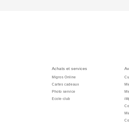
Partager
cette
page
Pied
Navigation
Achats et services
Av
de
en
Migros Online
Cu
page
pied
Cartes cadeaux
Mi
de
Photo service
Mi
page
Ecole-club
iM
Co
Mi
Co