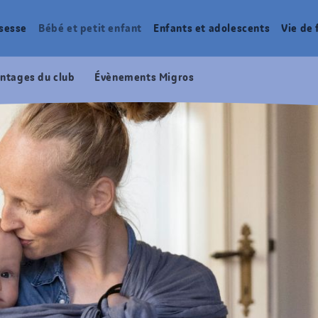
sesse
Bébé et petit enfant
Enfants et adolescents
Vie de 
ntages du club
Évènements Migros