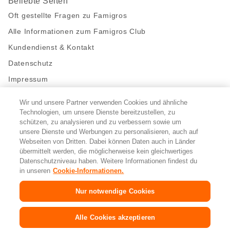
Beliebte Seiten
Oft gestellte Fragen zu Famigros
Alle Informationen zum Famigros Club
Kundendienst & Kontakt
Datenschutz
Impressum
Wir und unsere Partner verwenden Cookies und ähnliche
Bleibe mit uns in Kontakt
Technologien, um unsere Dienste bereitzustellen, zu
Facebook
schützen, zu analysieren und zu verbessern sowie um
https://twitter.com/migros
https://www.youtube.com/user/Migr
Pinterest
Instagram
unsere Dienste und Werbungen zu personalisieren, auch auf
Webseiten von Dritten. Dabei können Daten auch in Länder
übermittelt werden, die möglicherweise kein gleichwertiges
Cookie-Einstellungen
Datenschutzniveau haben. Weitere Informationen findest du
in unseren
Cookie-Informationen.
DE
FR
IT
Nur notwendige Cookies
© 2026 Migros-Genossenschafts-Bund
Alle Cookies akzeptieren
Copyright