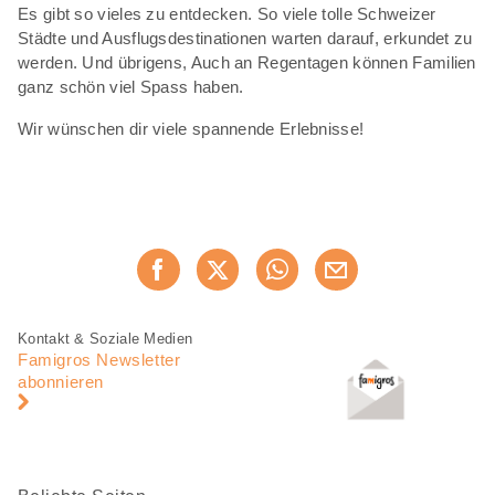
Es gibt so vieles zu entdecken. So viele tolle Schweizer
Städte und Ausflugsdestinationen warten darauf, erkundet zu
werden. Und übrigens, Auch an Regentagen können Familien
ganz schön viel Spass haben.
Wir wünschen dir viele spannende Erlebnisse!
Diese
Jetzt weiterempfehlen
Seite
teilen
Fusszeile
Fusszeile
Kontakt & Soziale Medien
Navigation
Famigros Newsletter
abonnieren