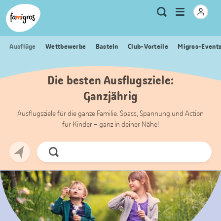
Sprungmarken
Header
Home Famigros.ch
Logo
Meta
Menu
Suche
Navigation
Navigation
öffnen
Ausflüge
Wettbewerbe
Basteln
Club-Vorteile
Migros-Event
Die besten Ausflugsziele:
Ganzjährig
Ausflugsziele für die ganze Familie. Spass, Spannung und Action
für Kinder – ganz in deiner Nähe!
Jetzt
Suchen