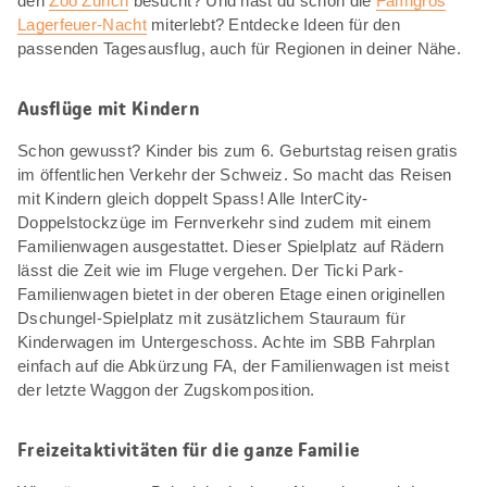
den
Zoo Zürich
besucht? Und hast du schon die
Famigros
Lagerfeuer-Nacht
miterlebt? Entdecke Ideen für den
passenden Tagesausflug, auch für Regionen in deiner Nähe.
Ausflüge mit Kindern
Schon gewusst? Kinder bis zum 6. Geburtstag reisen gratis
im öffentlichen Verkehr der Schweiz. So macht das Reisen
mit Kindern gleich doppelt Spass! Alle InterCity-
Doppelstockzüge im Fernverkehr sind zudem mit einem
Familienwagen ausgestattet. Dieser Spielplatz auf Rädern
lässt die Zeit wie im Fluge vergehen. Der Ticki Park-
Familienwagen bietet in der oberen Etage einen originellen
Dschungel-Spielplatz mit zusätzlichem Stauraum für
Kinderwagen im Untergeschoss. Achte im SBB Fahrplan
einfach auf die Abkürzung FA, der Familienwagen ist meist
der letzte Waggon der Zugskomposition.
Freizeitaktivitäten für die ganze Familie